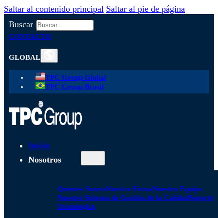
Saltar al contenido principal
Saltar al pie de página
Buscar
CONTACTO
GLOBAL
TPC Group Global
TPC Group Brasil
Inicio
Nosotros
Quienes Somos
Nuestra Firma
Nuestro Equipo
Nuestro Sistema de Gestión de la Calidad
Soporte
Tecnológico