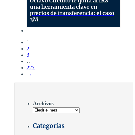
Octavo Circuito le quita al IRS
una herramienta clave en
precios de transferencia: el caso
3M
1
2
3
…
227
→
Archivos
Categorías