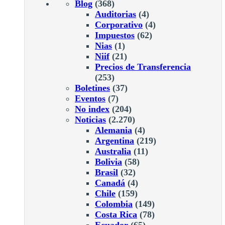
Blog
(368)
Auditorias
(4)
Corporativo
(4)
Impuestos
(62)
Nias
(1)
Niif
(21)
Precios de Transferencia
(253)
Boletines
(37)
Eventos
(7)
No index
(204)
Noticias
(2.270)
Alemania
(4)
Argentina
(219)
Australia
(11)
Bolivia
(58)
Brasil
(32)
Canadá
(4)
Chile
(159)
Colombia
(149)
Costa Rica
(78)
Ecuador
(65)