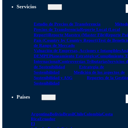
Servicios
Estudio de Precios de Transferencia
Método
Precios de Transferencia
Reporte Local (Local
Report)
Reporte Maestro (Master File)
Reporte Paí
País (Country by Country Report)
Test de Benefici
de Rango de Mercado
Valuación de Empresas, Acciones e Intangibles
Aná
DEMPE
Planeamiento Estratégico
Cumplimiento Tr
Internacional
Controversias Tributarias
Servicios 
de Sostenibilidad
Estrategia de
Sostenibilidad
Medición de los aspectos de
Sostenibilidad y ASG
Reportes de la Gestió
Sostenibilidad
Países
Argentina
Bolivia
Brasil
Chile
Colombia
Costa
Rica
Ecuador
El