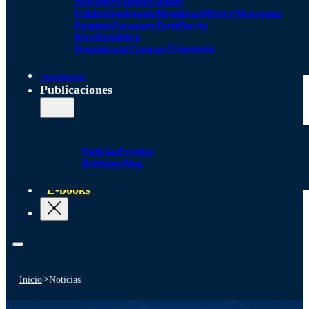
Salvador
España
Estados
Unidos
Guatemala
Honduras
México
Nicaragua
Panamá
Paraguay
Perú
Puerto
Rico
República
Dominicana
Uruguay
Venezuela
Alianzas
Publicaciones
Noticias
Eventos
Boletines
Blog
E-books
>
Inicio
Noticias