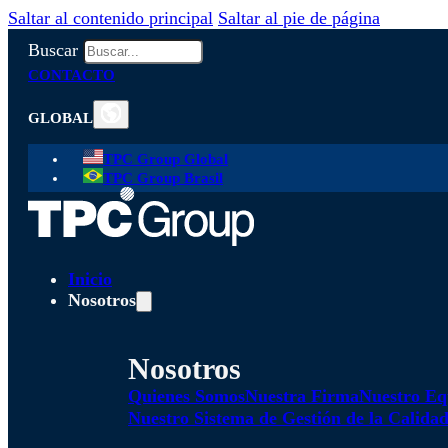
Saltar al contenido principal
Saltar al pie de página
Buscar
CONTACTO
GLOBAL
TPC Group Global
TPC Group Brasil
Inicio
Nosotros
Nosotros
Quienes Somos
Nuestra Firma
Nuestro Eq
Nuestro Sistema de Gestión de la Calida