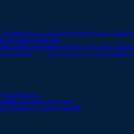
Reporte Local (Local Rep
Métodos de Precios de Transferencia
dio de Rango de Mercado
gibles
Análisis DEMPE
Planeamiento Estratégico
Cumplimie
de Sostenibilidad
Medición de los aspectos de Sostenibilidad 
ta Rica
Ecuador
mala
Honduras
México
Nicaragua
ica Dominicana
Uruguay
Venezuela