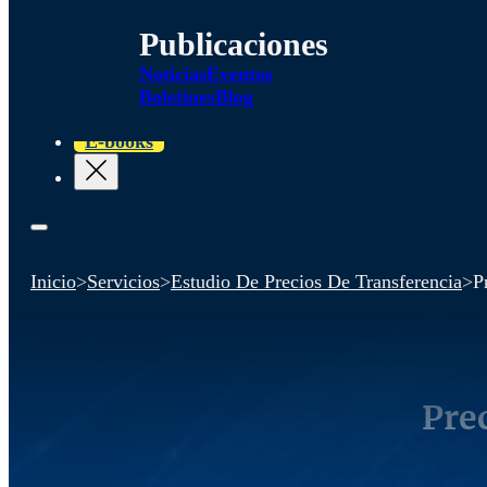
Publicaciones
Noticias
Eventos
Boletines
Blog
E-books
Inicio
>
Servicios
>
Estudio De Precios De Transferencia
>
P
Pre