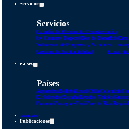
Servicios
Servicios
Estudio de Precios de Transferencia
by Country Report)
Test de Beneficio
Estu
Valuación de Empresas, Acciones e Intan
Gestión de Sostenibilidad
Estrategia 
Países
Países
Argentina
Bolivia
Brasil
Chile
Colombia
Cos
El Salvador
España
Estados Unidos
Guate
Panamá
Paraguay
Perú
Puerto Rico
Repúbl
Alianzas
Publicaciones