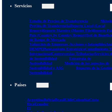
Servicios
Estudio de Precios de Transferencia
Método
Precios de Transferencia
Reporte Local (Local
Report)
Reporte Maestro (Master File)
Reporte Paí
País (Country by Country Report)
Test de Benefici
de Rango de Mercado
Valuación de Empresas, Acciones e Intangibles
Aná
DEMPE
Planeamiento Estratégico
Cumplimiento Tr
Internacional
Controversias Tributarias
Servicios 
de Sostenibilidad
Estrategia de
Sostenibilidad
Medición de los aspectos de
Sostenibilidad y ASG
Reportes de la Gestió
Sostenibilidad
Países
Argentina
Bolivia
Brasil
Chile
Colombia
Costa
Rica
Ecuador
El