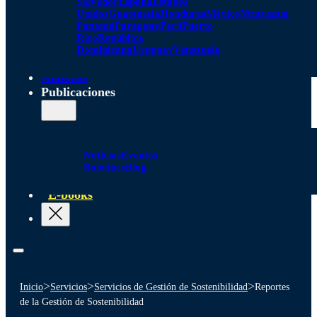
Salvador
España
Estados
Unidos
Guatemala
Honduras
México
Nicaragua
Panamá
Paraguay
Perú
Puerto
Rico
República
Dominicana
Uruguay
Venezuela
Alianzas
Publicaciones
Noticias
Eventos
Boletines
Blog
E-books
>
>
>
Inicio
Servicios
Servicios de Gestión de Sostenibilidad
Reportes
de la Gestión de Sostenibilidad