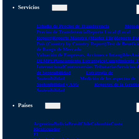
Servicios
Estudio de Precios de Transferencia
Método
Precios de Transferencia
Reporte Local (Local
Report)
Reporte Maestro (Master File)
Reporte Paí
País (Country by Country Report)
Test de Benefici
de Rango de Mercado
Valuación de Empresas, Acciones e Intangibles
Aná
DEMPE
Planeamiento Estratégico
Cumplimiento Tr
Internacional
Controversias Tributarias
Servicios 
de Sostenibilidad
Estrategia de
Sostenibilidad
Medición de los aspectos de
Sostenibilidad y ASG
Reportes de la Gestió
Sostenibilidad
Países
Argentina
Bolivia
Brasil
Chile
Colombia
Costa
Rica
Ecuador
El