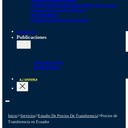
Salvador
España
Estados
Unidos
Guatemala
Honduras
México
Nicaragua
Panamá
Paraguay
Perú
Puerto
Rico
República
Dominicana
Uruguay
Venezuela
Alianzas
Publicaciones
Noticias
Eventos
Boletines
Blog
E-books
>
>
>
Inicio
Servicios
Estudio De Precios De Transferencia
Precios de
Transferencia en Ecuador