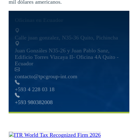
mil dólares americanos.
Oficinas en Ecuador
Calle juan gonzalez, N35-36 Quito, Pichincha
Juan Gonzáles N35-26 y Juan Pablo Sanz,
Edificio Torres Vizcaya II- Oficina 4A Quito -
Ecuador
contacto@tpcgroup-int.com
+593 4 228 03 18
+593 980382008