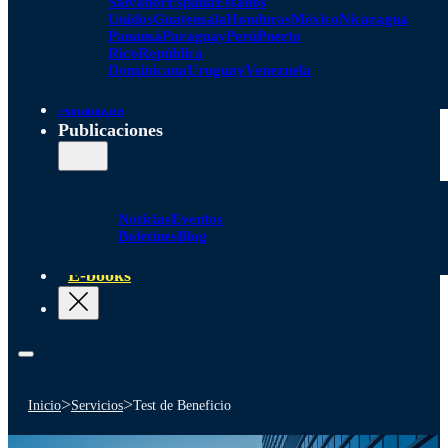
Salvador
España
Estados
Unidos
Guatemala
Honduras
México
Nicaragua
Panamá
Paraguay
Perú
Puerto
Rico
República
Dominicana
Uruguay
Venezuela
Alianzas
Publicaciones
Noticias
Eventos
Boletines
Blog
E-books
>
>
Inicio
Servicios
Test de Beneficio