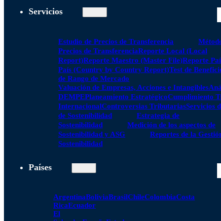
Servicios
Estudio de Precios de Transferencia
Método
Precios de Transferencia
Reporte Local (Local
Report)
Reporte Maestro (Master File)
Reporte Paí
País (Country by Country Report)
Test de Benefici
de Rango de Mercado
Valuación de Empresas, Acciones e Intangibles
Aná
DEMPE
Planeamiento Estratégico
Cumplimiento Tr
Internacional
Controversias Tributarias
Servicios 
de Sostenibilidad
Estrategia de
Sostenibilidad
Medición de los aspectos de
Sostenibilidad y ASG
Reportes de la Gestió
Sostenibilidad
Países
Argentina
Bolivia
Brasil
Chile
Colombia
Costa
Rica
Ecuador
El