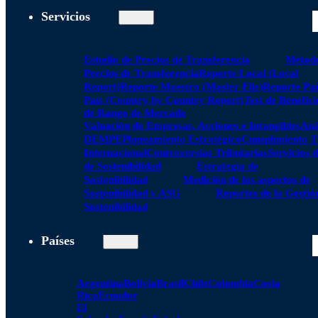
Servicios
Estudio de Precios de Transferencia
Método
Precios de Transferencia
Reporte Local (Local
Report)
Reporte Maestro (Master File)
Reporte Paí
País (Country by Country Report)
Test de Benefici
de Rango de Mercado
Valuación de Empresas, Acciones e Intangibles
Aná
DEMPE
Planeamiento Estratégico
Cumplimiento Tr
Internacional
Controversias Tributarias
Servicios 
de Sostenibilidad
Estrategia de
Sostenibilidad
Medición de los aspectos de
Sostenibilidad y ASG
Reportes de la Gestió
Sostenibilidad
Países
Argentina
Bolivia
Brasil
Chile
Colombia
Costa
Rica
Ecuador
El