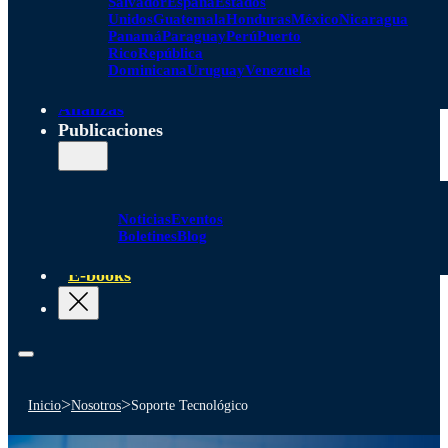
Salvador
España
Estados
Unidos
Guatemala
Honduras
México
Nicaragua
Panamá
Paraguay
Perú
Puerto
Rico
República
Dominicana
Uruguay
Venezuela
Alianzas
Publicaciones
Noticias
Eventos
Boletines
Blog
E-books
>
>
Inicio
Nosotros
Soporte Tecnológico