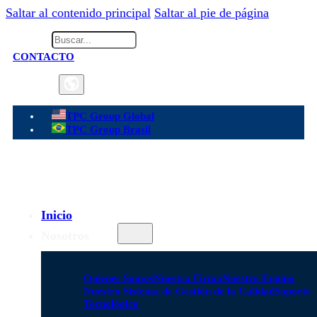
Saltar al contenido principal
Saltar al pie de página
Buscar
CONTACTO
GLOBAL
TPC Group Global
TPC Group Brasil
Inicio
Nosotros
Quienes Somos
Nuestra Firma
Nuestro Equipo
Nuestro Sistema de Gestión de la Calidad
Soporte
Tecnológico