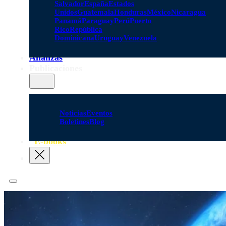
Salvador
España
Estados
Unidos
Guatemala
Honduras
México
Nicaragua
Panamá
Paraguay
Perú
Puerto
Rico
República
Dominicana
Uruguay
Venezuela
Alianzas
Publicaciones
Noticias
Eventos
Boletines
Blog
E-books