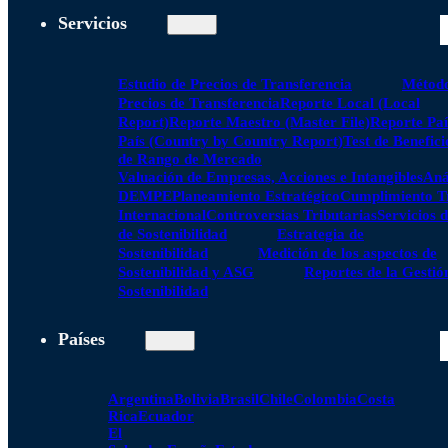
Servicios
Estudio de Precios de Transferencia
Método
Precios de Transferencia
Reporte Local (Local
Report)
Reporte Maestro (Master File)
Reporte Paí
País (Country by Country Report)
Test de Benefici
de Rango de Mercado
Valuación de Empresas, Acciones e Intangibles
Aná
DEMPE
Planeamiento Estratégico
Cumplimiento Tr
Internacional
Controversias Tributarias
Servicios 
de Sostenibilidad
Estrategia de
Sostenibilidad
Medición de los aspectos de
Sostenibilidad y ASG
Reportes de la Gestió
Sostenibilidad
Países
Argentina
Bolivia
Brasil
Chile
Colombia
Costa
Rica
Ecuador
El