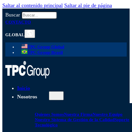
Saltar al contenido principal
Saltar al pie de página
Buscar
CONTACTO
GLOBAL
TPC Group Global
TPC Group Brasil
Inicio
Nosotros
Quienes Somos
Nuestra Firma
Nuestro Equipo
Nuestro Sistema de Gestión de la Calidad
Soporte
Tecnológico