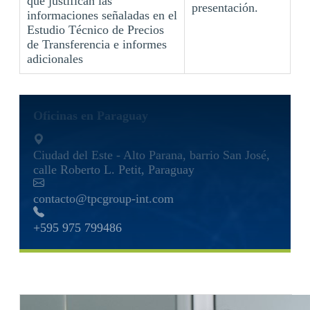
que justifican las
presentación.
informaciones señaladas en el
Estudio Técnico de Precios
de Transferencia e informes
adicionales
Oficinas en Paraguay
Ciudad del Este - Alto Parana, barrio San José,
calle Roberto L. Petit, Paraguay
contacto@tpcgroup-int.com
+595 975 799486