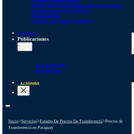
Salvador
España
Estados
Unidos
Guatemala
Honduras
México
Nicaragua
Panamá
Paraguay
Perú
Puerto
Rico
República
Dominicana
Uruguay
Venezuela
Alianzas
Publicaciones
Noticias
Eventos
Boletines
Blog
E-books
>
>
>
Inicio
Servicios
Estudio De Precios De Transferencia
Precios de
Transferencia en Paraguay