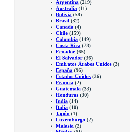
Argentina
(219)
Australia
(11)
Bolivia
(58)
Brasil
(32)
Canadá
(4)
Chile
(159)
Colombia
(149)
Costa Rica
(78)
Ecuador
(65)
El Salvador
(36)
Emiratos Árabes Unidos
(3)
España
(96)
Estados Unidos
(36)
Francia
(2)
Guatemala
(33)
Honduras
(30)
India
(14)
Italia
(10)
Japón
(1)
Luxemburgo
(2)
Malasia
(2)
México
(81)