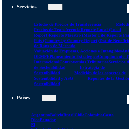
Servicios
Estudio de Precios de Transferencia
Método
Precios de Transferencia
Reporte Local (Local
Report)
Reporte Maestro (Master File)
Reporte Paí
País (Country by Country Report)
Test de Benefici
de Rango de Mercado
Valuación de Empresas, Acciones e Intangibles
Aná
DEMPE
Planeamiento Estratégico
Cumplimiento Tr
Internacional
Controversias Tributarias
Servicios 
de Sostenibilidad
Estrategia de
Sostenibilidad
Medición de los aspectos de
Sostenibilidad y ASG
Reportes de la Gestió
Sostenibilidad
Países
Argentina
Bolivia
Brasil
Chile
Colombia
Costa
Rica
Ecuador
El