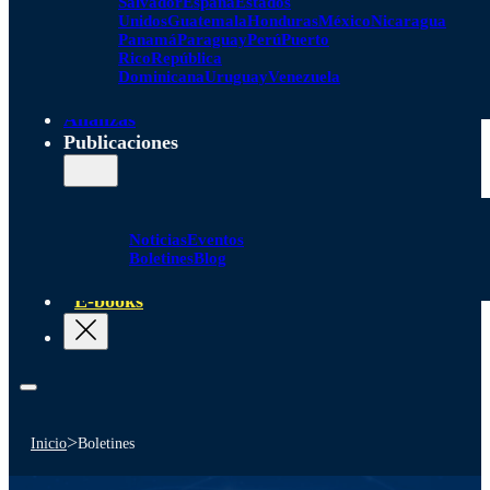
Salvador
España
Estados
Unidos
Guatemala
Honduras
México
Nicaragua
Panamá
Paraguay
Perú
Puerto
Rico
República
Dominicana
Uruguay
Venezuela
Alianzas
Publicaciones
Noticias
Eventos
Boletines
Blog
E-books
>
Inicio
Boletines