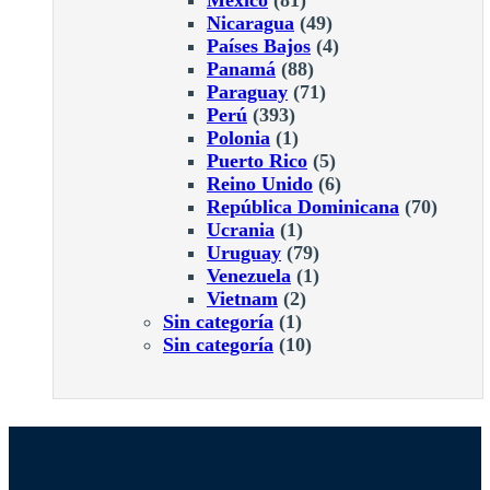
Nicaragua
(49)
Países Bajos
(4)
Panamá
(88)
Paraguay
(71)
Perú
(393)
Polonia
(1)
Puerto Rico
(5)
Reino Unido
(6)
República Dominicana
(70)
Ucrania
(1)
Uruguay
(79)
Venezuela
(1)
Vietnam
(2)
Sin categoría
(1)
Sin categoría
(10)