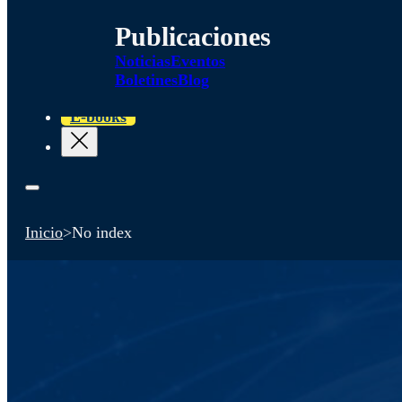
Publicaciones
Noticias
Eventos
Boletines
Blog
E-books
Inicio
>
No index