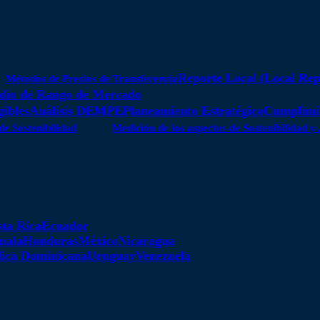
Reporte Local (Local Rep
Métodos de Precios de Transferencia
dio de Rango de Mercado
gibles
Análisis DEMPE
Planeamiento Estratégico
Cumplimie
de Sostenibilidad
Medición de los aspectos de Sostenibilidad 
ta Rica
Ecuador
mala
Honduras
México
Nicaragua
ica Dominicana
Uruguay
Venezuela