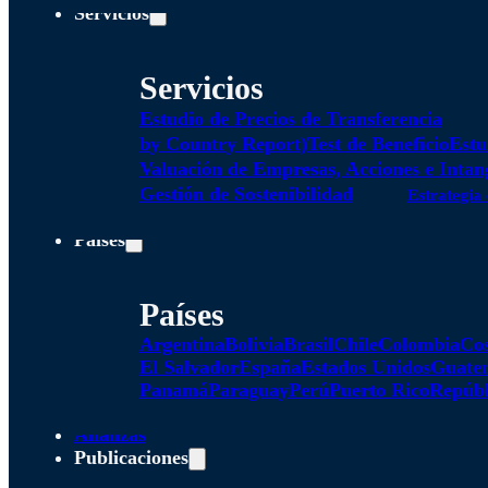
Servicios
Servicios
Estudio de Precios de Transferencia
by Country Report)
Test de Beneficio
Estu
Valuación de Empresas, Acciones e Intan
Gestión de Sostenibilidad
Estrategia 
Países
Países
Argentina
Bolivia
Brasil
Chile
Colombia
Cos
El Salvador
España
Estados Unidos
Guate
Panamá
Paraguay
Perú
Puerto Rico
Repúbl
Alianzas
Publicaciones