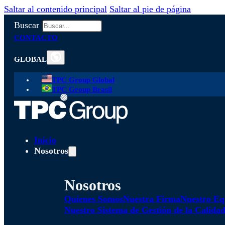
Saltar al contenido principal
Saltar al pie de página
Buscar
CONTACTO
GLOBAL
TPC Group Global
TPC Group Brasil
Inicio
Nosotros
Nosotros
Quienes Somos
Nuestra Firma
Nuestro Eq
Nuestro Sistema de Gestión de la Calida