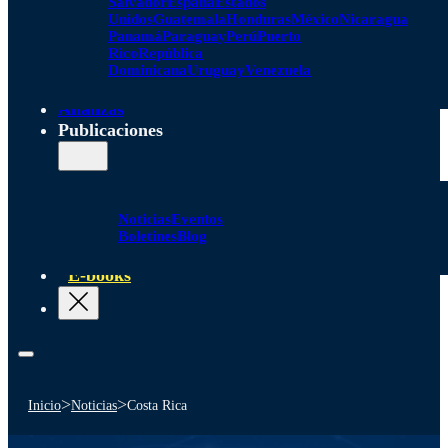
Salvador
España
Estados
Unidos
Guatemala
Honduras
México
Nicaragua
Panamá
Paraguay
Perú
Puerto
Rico
República
Dominicana
Uruguay
Venezuela
Alianzas
Publicaciones
Noticias
Eventos
Boletines
Blog
E-books
>
>
Inicio
Noticias
Costa Rica