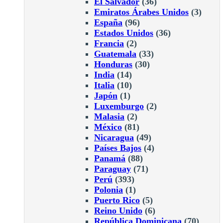
El Salvador
(36)
Emiratos Árabes Unidos
(3)
España
(96)
Estados Unidos
(36)
Francia
(2)
Guatemala
(33)
Honduras
(30)
India
(14)
Italia
(10)
Japón
(1)
Luxemburgo
(2)
Malasia
(2)
México
(81)
Nicaragua
(49)
Países Bajos
(4)
Panamá
(88)
Paraguay
(71)
Perú
(393)
Polonia
(1)
Puerto Rico
(5)
Reino Unido
(6)
República Dominicana
(70)