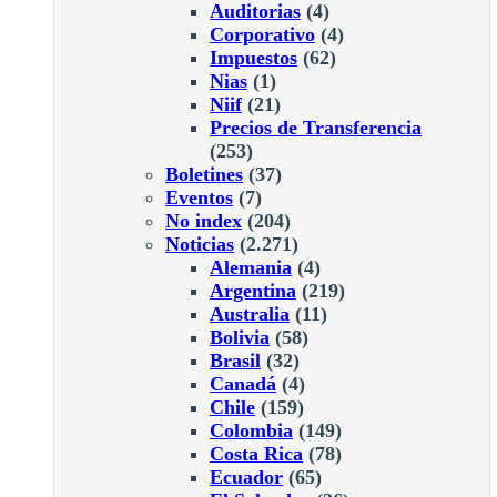
Auditorias
(4)
Corporativo
(4)
Impuestos
(62)
Nias
(1)
Niif
(21)
Precios de Transferencia
(253)
Boletines
(37)
Eventos
(7)
No index
(204)
Noticias
(2.271)
Alemania
(4)
Argentina
(219)
Australia
(11)
Bolivia
(58)
Brasil
(32)
Canadá
(4)
Chile
(159)
Colombia
(149)
Costa Rica
(78)
Ecuador
(65)