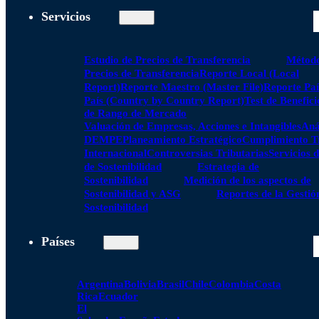
Servicios
Estudio de Precios de Transferencia
Método
Precios de Transferencia
Reporte Local (Local
Report)
Reporte Maestro (Master File)
Reporte Paí
País (Country by Country Report)
Test de Benefici
de Rango de Mercado
Valuación de Empresas, Acciones e Intangibles
Aná
DEMPE
Planeamiento Estratégico
Cumplimiento Tr
Internacional
Controversias Tributarias
Servicios 
de Sostenibilidad
Estrategia de
Sostenibilidad
Medición de los aspectos de
Sostenibilidad y ASG
Reportes de la Gestió
Sostenibilidad
Países
Argentina
Bolivia
Brasil
Chile
Colombia
Costa
Rica
Ecuador
El