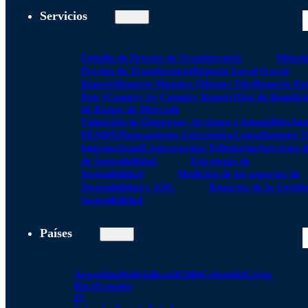
Servicios
Estudio de Precios de Transferencia
Método
Precios de Transferencia
Reporte Local (Local
Report)
Reporte Maestro (Master File)
Reporte Paí
País (Country by Country Report)
Test de Benefici
de Rango de Mercado
Valuación de Empresas, Acciones e Intangibles
Aná
DEMPE
Planeamiento Estratégico
Cumplimiento Tr
Internacional
Controversias Tributarias
Servicios 
de Sostenibilidad
Estrategia de
Sostenibilidad
Medición de los aspectos de
Sostenibilidad y ASG
Reportes de la Gestió
Sostenibilidad
Países
Argentina
Bolivia
Brasil
Chile
Colombia
Costa
Rica
Ecuador
El