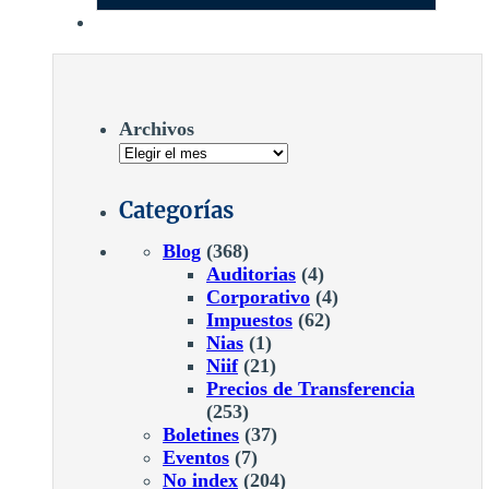
Archivos
Categorías
Blog
(368)
Auditorias
(4)
Corporativo
(4)
Impuestos
(62)
Nias
(1)
Niif
(21)
Precios de Transferencia
(253)
Boletines
(37)
Eventos
(7)
No index
(204)