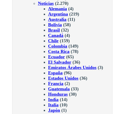
Noticias
(2.270)
Alemania
(4)
Argentina
(219)
Australia
(11)
Bolivia
(58)
Brasil
(32)
Canadá
(4)
Chile
(159)
Colombia
(149)
Costa Rica
(78)
Ecuador
(65)
El Salvador
(36)
Emiratos Árabes Unidos
(3)
España
(96)
Estados Unidos
(36)
Francia
(2)
Guatemala
(33)
Honduras
(30)
India
(14)
Italia
(10)
Japón
(1)