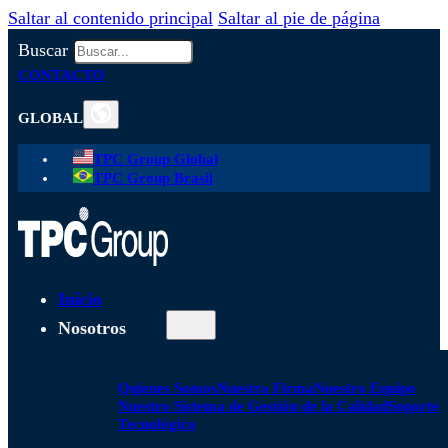
Saltar al contenido principal
Saltar al pie de página
Buscar
CONTACTO
GLOBAL
TPC Group Global
TPC Group Brasil
Inicio
Nosotros
Quienes Somos
Nuestra Firma
Nuestro Equipo
Nuestro Sistema de Gestión de la Calidad
Soporte
Tecnológico