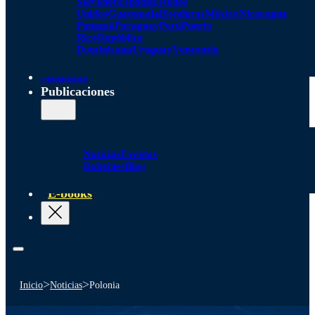
Salvador
España
Estados
Unidos
Guatemala
Honduras
México
Nicaragua
Panamá
Paraguay
Perú
Puerto
Rico
República
Dominicana
Uruguay
Venezuela
Alianzas
Publicaciones
Noticias
Eventos
Boletines
Blog
E-books
>
>
Inicio
Noticias
Polonia