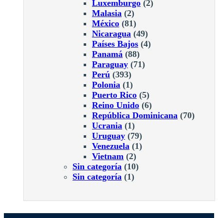
Luxemburgo
(2)
Malasia
(2)
México
(81)
Nicaragua
(49)
Países Bajos
(4)
Panamá
(88)
Paraguay
(71)
Perú
(393)
Polonia
(1)
Puerto Rico
(5)
Reino Unido
(6)
República Dominicana
(70)
Ucrania
(1)
Uruguay
(79)
Venezuela
(1)
Vietnam
(2)
Sin categoría
(10)
Sin categoría
(1)