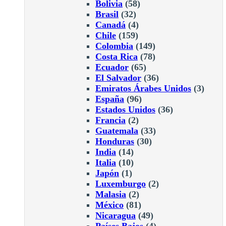
Bolivia
(58)
Brasil
(32)
Canadá
(4)
Chile
(159)
Colombia
(149)
Costa Rica
(78)
Ecuador
(65)
El Salvador
(36)
Emiratos Árabes Unidos
(3)
España
(96)
Estados Unidos
(36)
Francia
(2)
Guatemala
(33)
Honduras
(30)
India
(14)
Italia
(10)
Japón
(1)
Luxemburgo
(2)
Malasia
(2)
México
(81)
Nicaragua
(49)
Países Bajos
(4)