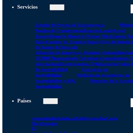
Servicios
Estudio de Precios de Transferencia
Método
Precios de Transferencia
Reporte Local (Local
Report)
Reporte Maestro (Master File)
Reporte Paí
País (Country by Country Report)
Test de Benefici
de Rango de Mercado
Valuación de Empresas, Acciones e Intangibles
Aná
DEMPE
Planeamiento Estratégico
Cumplimiento Tr
Internacional
Controversias Tributarias
Servicios 
de Sostenibilidad
Estrategia de
Sostenibilidad
Medición de los aspectos de
Sostenibilidad y ASG
Reportes de la Gestió
Sostenibilidad
Países
Argentina
Bolivia
Brasil
Chile
Colombia
Costa
Rica
Ecuador
El