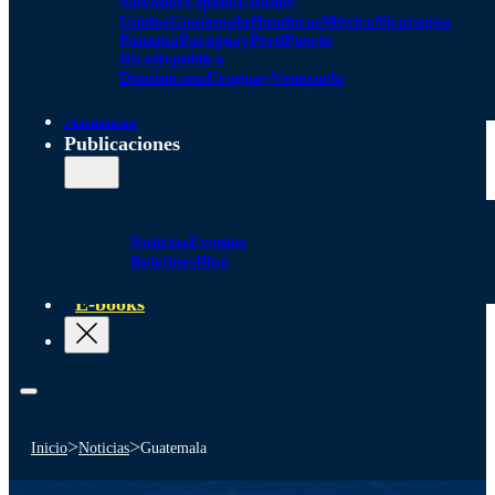
Salvador
España
Estados
Unidos
Guatemala
Honduras
México
Nicaragua
Panamá
Paraguay
Perú
Puerto
Rico
República
Dominicana
Uruguay
Venezuela
Alianzas
Publicaciones
Noticias
Eventos
Boletines
Blog
E-books
>
>
Inicio
Noticias
Guatemala