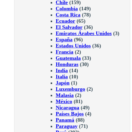
Chile
(159)
Colombia
(149)
Costa Rica
(78)
Ecuador
(65)
El Salvador
(36)
Emiratos Árabes Unidos
(3)
España
(96)
Estados Unidos
(36)
Francia
(2)
Guatemala
(33)
Honduras
(30)
India
(14)
Italia
(10)
Japón
(1)
Luxemburgo
(2)
Malasia
(2)
México
(81)
Nicaragua
(49)
Países Bajos
(4)
Panamá
(88)
Paraguay
(71)