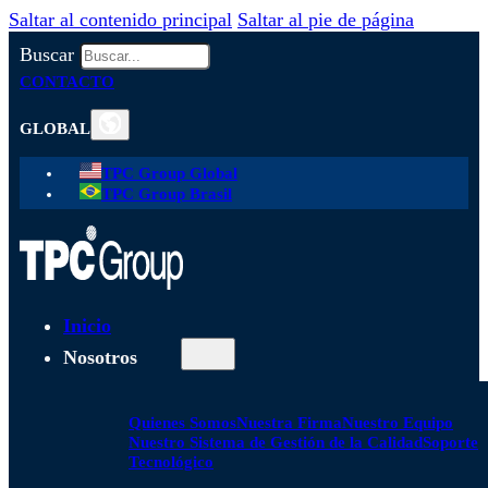
Saltar al contenido principal
Saltar al pie de página
Buscar
CONTACTO
GLOBAL
TPC Group Global
TPC Group Brasil
Inicio
Nosotros
Quienes Somos
Nuestra Firma
Nuestro Equipo
Nuestro Sistema de Gestión de la Calidad
Soporte
Tecnológico