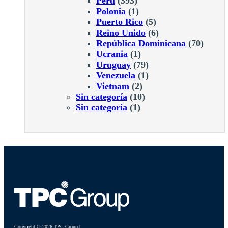
Perú
(393)
Polonia
(1)
Puerto Rico
(5)
Reino Unido
(6)
República Dominicana
(70)
Ucrania
(1)
Uruguay
(79)
Venezuela
(1)
Vietnam
(2)
Sin categoría
(10)
Sin categoría
(1)
Copyright © 2026 TPC Group |