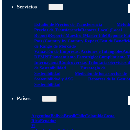
Servicios
Estudio de Precios de Transferencia
Método
Precios de Transferencia
Reporte Local (Local
Report)
Reporte Maestro (Master File)
Reporte Paí
País (Country by Country Report)
Test de Benefici
de Rango de Mercado
Valuación de Empresas, Acciones e Intangibles
Aná
DEMPE
Planeamiento Estratégico
Cumplimiento Tr
Internacional
Controversias Tributarias
Servicios 
de Sostenibilidad
Estrategia de
Sostenibilidad
Medición de los aspectos de
Sostenibilidad y ASG
Reportes de la Gestió
Sostenibilidad
Países
Argentina
Bolivia
Brasil
Chile
Colombia
Costa
Rica
Ecuador
El