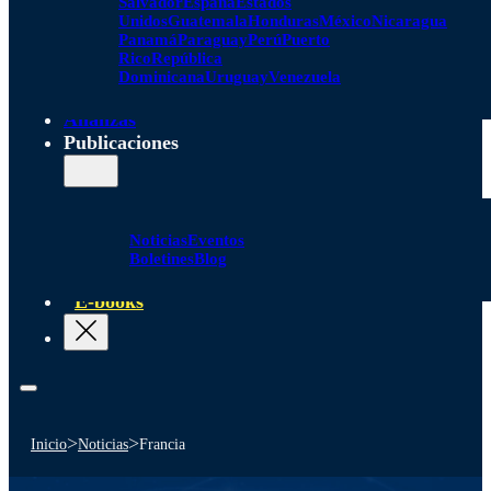
Salvador
España
Estados
Unidos
Guatemala
Honduras
México
Nicaragua
Panamá
Paraguay
Perú
Puerto
Rico
República
Dominicana
Uruguay
Venezuela
Alianzas
Publicaciones
Noticias
Eventos
Boletines
Blog
E-books
>
>
Inicio
Noticias
Francia