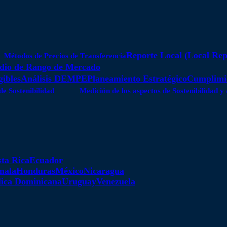
Reporte Local (Local Rep
Métodos de Precios de Transferencia
dio de Rango de Mercado
gibles
Análisis DEMPE
Planeamiento Estratégico
Cumplimie
de Sostenibilidad
Medición de los aspectos de Sostenibilidad 
ta Rica
Ecuador
mala
Honduras
México
Nicaragua
ica Dominicana
Uruguay
Venezuela