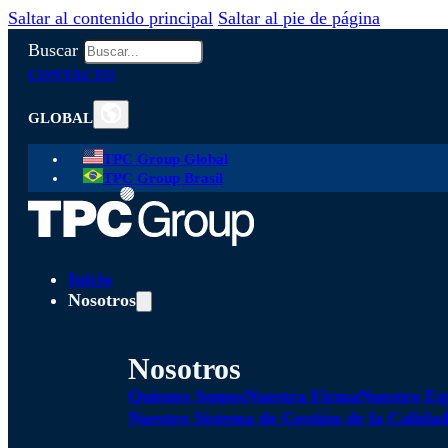
Saltar al contenido principal
Saltar al pie de página
Buscar
CONTACTO
GLOBAL
TPC Group Global
TPC Group Brasil
Inicio
Nosotros
Nosotros
Quienes Somos
Nuestra Firma
Nuestro Eq
Nuestro Sistema de Gestión de la Calida