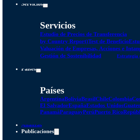
Servicios
Servicios
Estudio de Precios de Transferencia
by Country Report)
Test de Beneficio
Estu
Valuación de Empresas, Acciones e Intan
Gestión de Sostenibilidad
Estrategia 
Países
Países
Argentina
Bolivia
Brasil
Chile
Colombia
Cos
El Salvador
España
Estados Unidos
Guate
Panamá
Paraguay
Perú
Puerto Rico
Repúbl
Alianzas
Publicaciones