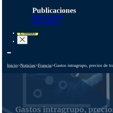
Publicaciones
Noticias
Eventos
Boletines
Blog
E-books
Inicio
>
Noticias
>
Francia
>
Gastos intragrupo, precios de tra
Gastos intragrupo, precios