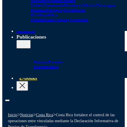
Salvador
España
Estados
Unidos
Guatemala
Honduras
México
Nicaragua
Panamá
Paraguay
Perú
Puerto
Rico
República
Dominicana
Uruguay
Venezuela
Alianzas
Publicaciones
Noticias
Eventos
Boletines
Blog
E-books
>
>
>
Inicio
Noticias
Costa Rica
Costa Rica fortalece el control de las
operaciones entre vinculadas mediante la Declaración Informativa de
Precios de Transferencia