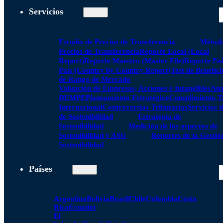
Servicios
Estudio de Precios de Transferencia
Método
Precios de Transferencia
Reporte Local (Local
Report)
Reporte Maestro (Master File)
Reporte Paí
País (Country by Country Report)
Test de Benefici
de Rango de Mercado
Valuación de Empresas, Acciones e Intangibles
Aná
DEMPE
Planeamiento Estratégico
Cumplimiento Tr
Internacional
Controversias Tributarias
Servicios 
de Sostenibilidad
Estrategia de
Sostenibilidad
Medición de los aspectos de
Sostenibilidad y ASG
Reportes de la Gestió
Sostenibilidad
Países
Argentina
Bolivia
Brasil
Chile
Colombia
Costa
Rica
Ecuador
El