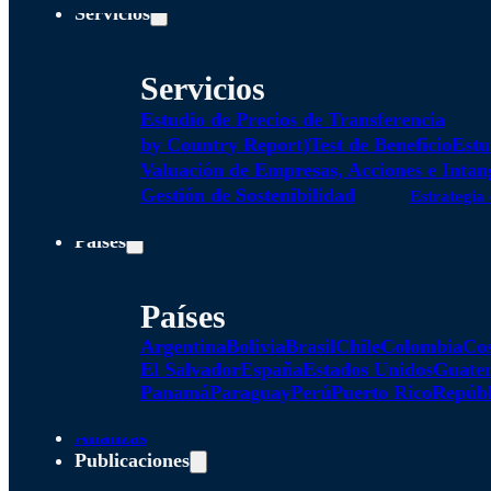
Servicios
Servicios
Estudio de Precios de Transferencia
by Country Report)
Test de Beneficio
Estu
Valuación de Empresas, Acciones e Intan
Gestión de Sostenibilidad
Estrategia 
Países
Países
Argentina
Bolivia
Brasil
Chile
Colombia
Cos
El Salvador
España
Estados Unidos
Guate
Panamá
Paraguay
Perú
Puerto Rico
Repúbl
Alianzas
Publicaciones