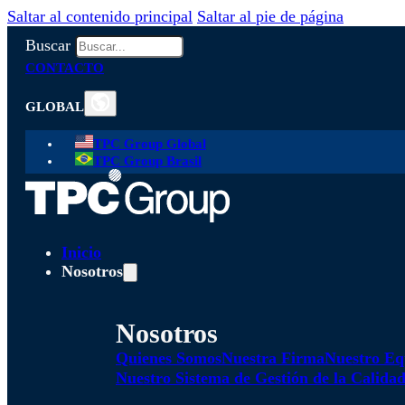
Saltar al contenido principal
Saltar al pie de página
Buscar
CONTACTO
GLOBAL
TPC Group Global
TPC Group Brasil
Inicio
Nosotros
Nosotros
Quienes Somos
Nuestra Firma
Nuestro Eq
Nuestro Sistema de Gestión de la Calida