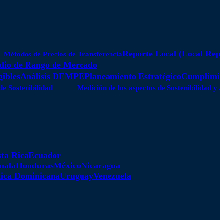
Reporte Local (Local Rep
Métodos de Precios de Transferencia
dio de Rango de Mercado
gibles
Análisis DEMPE
Planeamiento Estratégico
Cumplimie
de Sostenibilidad
Medición de los aspectos de Sostenibilidad 
ta Rica
Ecuador
mala
Honduras
México
Nicaragua
ica Dominicana
Uruguay
Venezuela