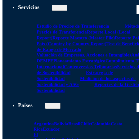
Servicios
Estudio de Precios de Transferencia
Método
Precios de Transferencia
Reporte Local (Local
Report)
Reporte Maestro (Master File)
Reporte Paí
País (Country by Country Report)
Test de Benefici
de Rango de Mercado
Valuación de Empresas, Acciones e Intangibles
Aná
DEMPE
Planeamiento Estratégico
Cumplimiento Tr
Internacional
Controversias Tributarias
Servicios 
de Sostenibilidad
Estrategia de
Sostenibilidad
Medición de los aspectos de
Sostenibilidad y ASG
Reportes de la Gestió
Sostenibilidad
Países
Argentina
Bolivia
Brasil
Chile
Colombia
Costa
Rica
Ecuador
El