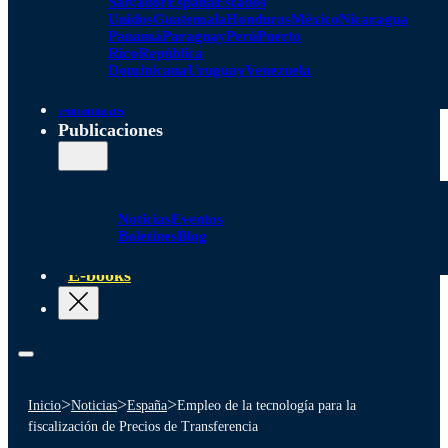
Salvador
España
Estados
Unidos
Guatemala
Honduras
México
Nicaragua
Panamá
Paraguay
Perú
Puerto
Rico
República
Dominicana
Uruguay
Venezuela
Alianzas
Publicaciones
Noticias
Eventos
Boletines
Blog
E-books
>
>
>
Inicio
Noticias
España
Empleo de la tecnología para la
fiscalización de Precios de Transferencia