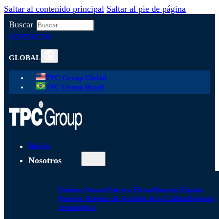
Saltar al contenido principal
Saltar al pie de página
Buscar
CONTACTO
GLOBAL
TPC Group Global
TPC Group Brasil
Inicio
Nosotros
Quienes Somos
Nuestra Firma
Nuestro Equipo
Nuestro Sistema de Gestión de la Calidad
Soporte
Tecnológico