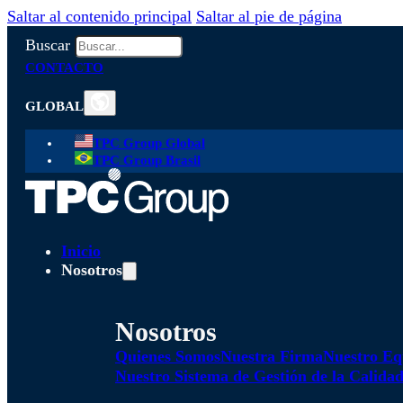
Saltar al contenido principal
Saltar al pie de página
Buscar
CONTACTO
GLOBAL
TPC Group Global
TPC Group Brasil
Inicio
Nosotros
Nosotros
Quienes Somos
Nuestra Firma
Nuestro Eq
Nuestro Sistema de Gestión de la Calida