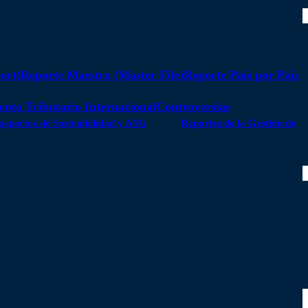
ort)
Reporte Maestro (Master File)
Reporte País por País
nto Tributario Internacional
Controversias
 aspectos de Sostenibilidad y ASG
Reportes de la Gestión de