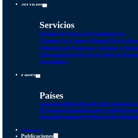
Servicios
Servicios
Estudio de Precios de Transferencia
(Country by Country Report)
Test de Ben
Valuación de Empresas, Acciones e Intan
Tributarias
Servicios de Gestión de Sosten
Sostenibilidad
Países
Países
Argentina
Bolivia
Brasil
Chile
Colombia
Cos
El Salvador
España
Estados Unidos
Guate
Panamá
Paraguay
Perú
Puerto Rico
Repúbl
Alianzas
Publicaciones