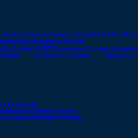
Reporte Local (Local Rep
Métodos de Precios de Transferencia
eficio
Estudio de Rango de Mercado
gibles
Análisis DEMPE
Planeamiento Estratégico
Cumplimie
ibilidad
Estrategia de Sostenibilidad
Medición de los
ta Rica
Ecuador
mala
Honduras
México
Nicaragua
ica Dominicana
Uruguay
Venezuela