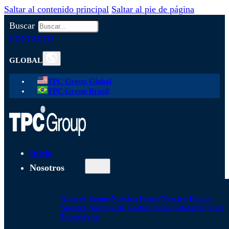
Saltar al contenido principal
Saltar al pie de página
Buscar
CONTACTO
GLOBAL
TPC Group Global
TPC Group Brasil
Inicio
Nosotros
Quienes Somos
Nuestra Firma
Nuestro Equipo
Nuestro Sistema de Gestión de la Calidad
Soporte
Tecnológico