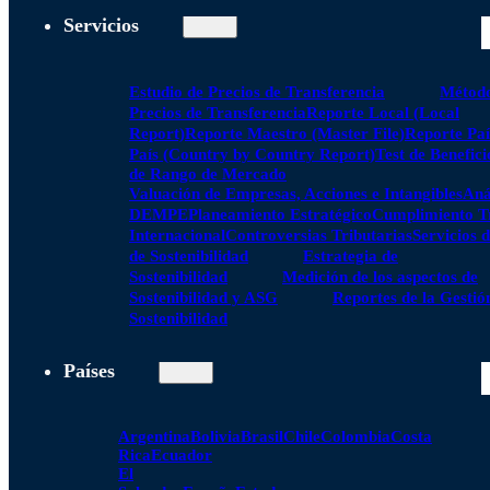
Servicios
Estudio de Precios de Transferencia
Método
Precios de Transferencia
Reporte Local (Local
Report)
Reporte Maestro (Master File)
Reporte Paí
País (Country by Country Report)
Test de Benefici
de Rango de Mercado
Valuación de Empresas, Acciones e Intangibles
Aná
DEMPE
Planeamiento Estratégico
Cumplimiento Tr
Internacional
Controversias Tributarias
Servicios 
de Sostenibilidad
Estrategia de
Sostenibilidad
Medición de los aspectos de
Sostenibilidad y ASG
Reportes de la Gestió
Sostenibilidad
Países
Argentina
Bolivia
Brasil
Chile
Colombia
Costa
Rica
Ecuador
El