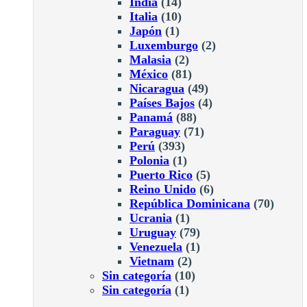
India
(14)
Italia
(10)
Japón
(1)
Luxemburgo
(2)
Malasia
(2)
México
(81)
Nicaragua
(49)
Países Bajos
(4)
Panamá
(88)
Paraguay
(71)
Perú
(393)
Polonia
(1)
Puerto Rico
(5)
Reino Unido
(6)
República Dominicana
(70)
Ucrania
(1)
Uruguay
(79)
Venezuela
(1)
Vietnam
(2)
Sin categoría
(10)
Sin categoría
(1)