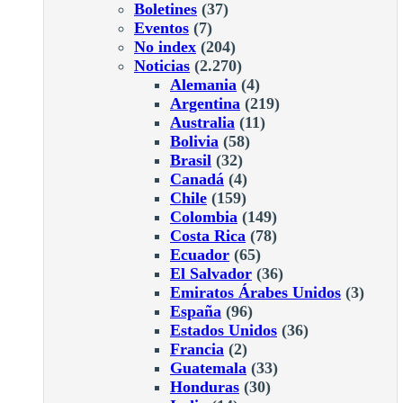
Boletines
(37)
Eventos
(7)
No index
(204)
Noticias
(2.270)
Alemania
(4)
Argentina
(219)
Australia
(11)
Bolivia
(58)
Brasil
(32)
Canadá
(4)
Chile
(159)
Colombia
(149)
Costa Rica
(78)
Ecuador
(65)
El Salvador
(36)
Emiratos Árabes Unidos
(3)
España
(96)
Estados Unidos
(36)
Francia
(2)
Guatemala
(33)
Honduras
(30)