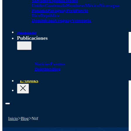
Salvador
España
Estados
Unidos
Guatemala
Honduras
México
Nicaragua
Panamá
Paraguay
Perú
Puerto
Rico
República
Dominicana
Uruguay
Venezuela
Alianzas
Publicaciones
Noticias
Eventos
Boletines
Blog
E-books
>
>
Inicio
Blog
Niif