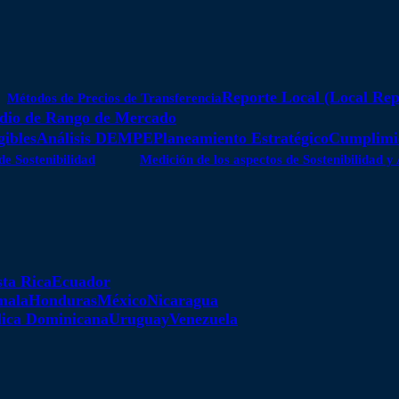
Reporte Local (Local Rep
Métodos de Precios de Transferencia
dio de Rango de Mercado
gibles
Análisis DEMPE
Planeamiento Estratégico
Cumplimie
de Sostenibilidad
Medición de los aspectos de Sostenibilidad 
ta Rica
Ecuador
mala
Honduras
México
Nicaragua
ica Dominicana
Uruguay
Venezuela