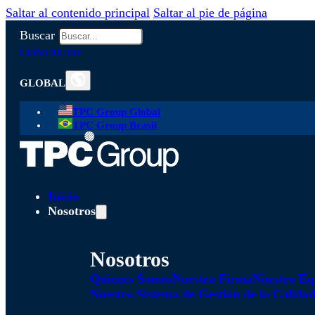
Saltar al contenido principal
Saltar al pie de página
Buscar
CONTACTO
GLOBAL
TPC Group Global
TPC Group Brasil
Inicio
Nosotros
Nosotros
Quienes Somos
Nuestra Firma
Nuestro Eq
Nuestro Sistema de Gestión de la Calida