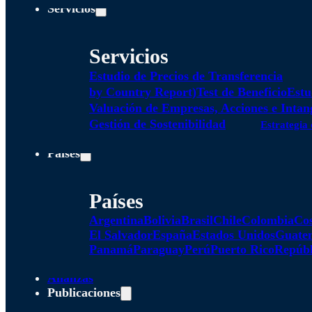
Servicios
Servicios
Estudio de Precios de Transferencia
by Country Report)
Test de Beneficio
Estu
Valuación de Empresas, Acciones e Intan
Gestión de Sostenibilidad
Estrategia 
Países
Países
Argentina
Bolivia
Brasil
Chile
Colombia
Cos
El Salvador
España
Estados Unidos
Guate
Panamá
Paraguay
Perú
Puerto Rico
Repúbl
Alianzas
Publicaciones