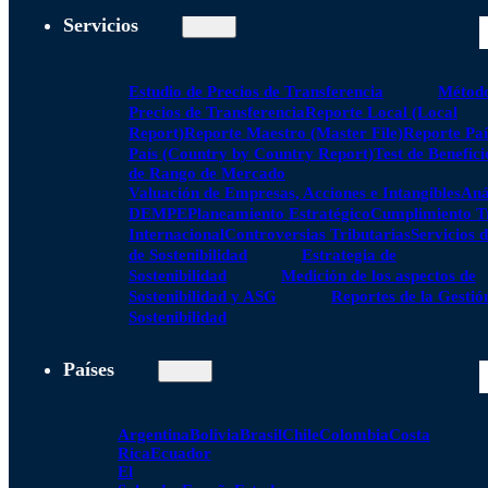
Servicios
Estudio de Precios de Transferencia
Método
Precios de Transferencia
Reporte Local (Local
Report)
Reporte Maestro (Master File)
Reporte Paí
País (Country by Country Report)
Test de Benefici
de Rango de Mercado
Valuación de Empresas, Acciones e Intangibles
Aná
DEMPE
Planeamiento Estratégico
Cumplimiento Tr
Internacional
Controversias Tributarias
Servicios 
de Sostenibilidad
Estrategia de
Sostenibilidad
Medición de los aspectos de
Sostenibilidad y ASG
Reportes de la Gestió
Sostenibilidad
Países
Argentina
Bolivia
Brasil
Chile
Colombia
Costa
Rica
Ecuador
El