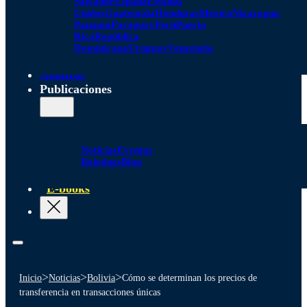
Salvador
España
Estados
Unidos
Guatemala
Honduras
México
Nicaragua
Panamá
Paraguay
Perú
Puerto
Rico
República
Dominicana
Uruguay
Venezuela
Alianzas
Publicaciones
Noticias
Eventos
Boletines
Blog
E-books
>
>
>
Inicio
Noticias
Bolivia
Cómo se determinan los precios de
transferencia en transacciones únicas