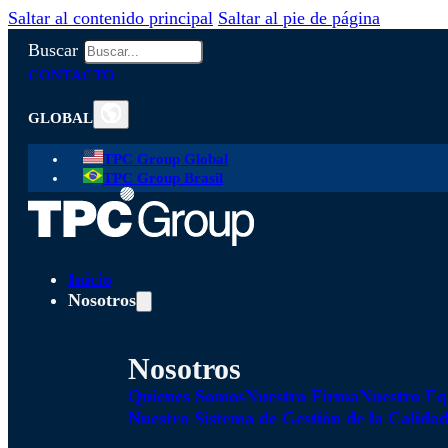
Saltar al contenido principal
Saltar al pie de página
Buscar
CONTACTO
GLOBAL
TPC Group Global
TPC Group Brasil
Inicio
Nosotros
Nosotros
Quienes Somos
Nuestra Firma
Nuestro Eq
Nuestro Sistema de Gestión de la Calida