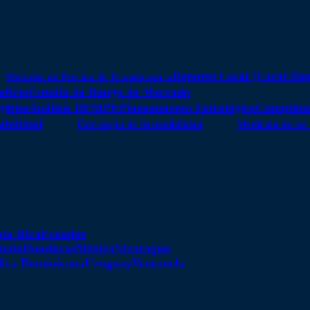
Reporte Local (Local Rep
Métodos de Precios de Transferencia
eficio
Estudio de Rango de Mercado
gibles
Análisis DEMPE
Planeamiento Estratégico
Cumplimie
ibilidad
Estrategia de Sostenibilidad
Medición de los
ta Rica
Ecuador
mala
Honduras
México
Nicaragua
ica Dominicana
Uruguay
Venezuela