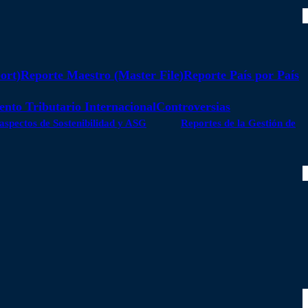
ort)
Reporte Maestro (Master File)
Reporte País por País
nto Tributario Internacional
Controversias
 aspectos de Sostenibilidad y ASG
Reportes de la Gestión de