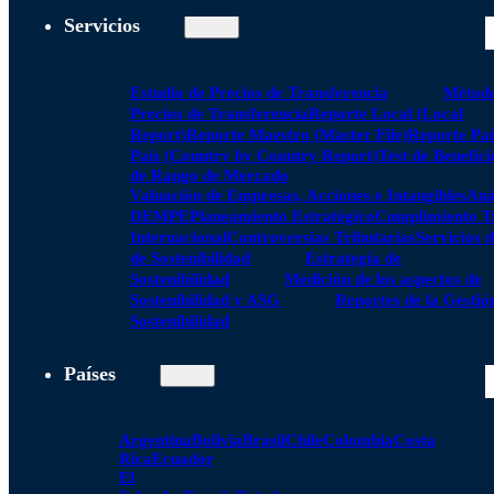
Servicios
Estudio de Precios de Transferencia
Método
Precios de Transferencia
Reporte Local (Local
Report)
Reporte Maestro (Master File)
Reporte Paí
País (Country by Country Report)
Test de Benefici
de Rango de Mercado
Valuación de Empresas, Acciones e Intangibles
Aná
DEMPE
Planeamiento Estratégico
Cumplimiento Tr
Internacional
Controversias Tributarias
Servicios 
de Sostenibilidad
Estrategia de
Sostenibilidad
Medición de los aspectos de
Sostenibilidad y ASG
Reportes de la Gestió
Sostenibilidad
Países
Argentina
Bolivia
Brasil
Chile
Colombia
Costa
Rica
Ecuador
El