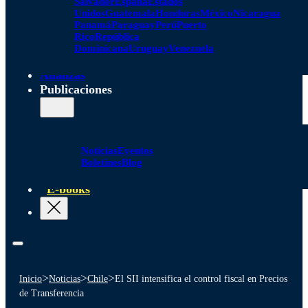
Salvador
España
Estados
Unidos
Guatemala
Honduras
México
Nicaragua
Panamá
Paraguay
Perú
Puerto
Rico
República
Dominicana
Uruguay
Venezuela
Alianzas
Publicaciones
Noticias
Eventos
Boletines
Blog
E-books
>
>
>
Inicio
Noticias
Chile
El SII intensifica el control fiscal en Precios
de Transferencia