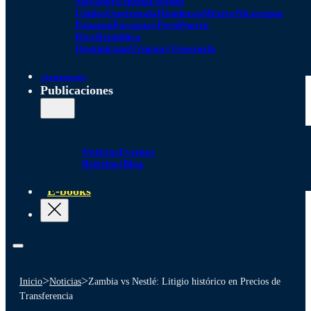
Salvador
España
Estados
Unidos
Guatemala
Honduras
México
Nicaragua
Panamá
Paraguay
Perú
Puerto
Rico
República
Dominicana
Uruguay
Venezuela
Alianzas
Publicaciones
Noticias
Eventos
Boletines
Blog
E-books
>
>
Inicio
Noticias
Zambia vs Nestlé: Litigio histórico en Precios de
Transferencia