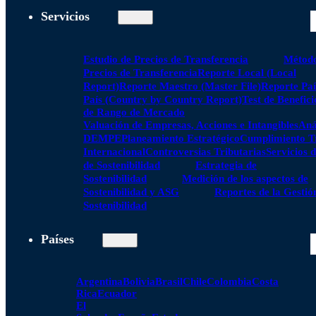
Servicios
Estudio de Precios de Transferencia
Método
Precios de Transferencia
Reporte Local (Local
Report)
Reporte Maestro (Master File)
Reporte Paí
País (Country by Country Report)
Test de Benefici
de Rango de Mercado
Valuación de Empresas, Acciones e Intangibles
Aná
DEMPE
Planeamiento Estratégico
Cumplimiento Tr
Internacional
Controversias Tributarias
Servicios 
de Sostenibilidad
Estrategia de
Sostenibilidad
Medición de los aspectos de
Sostenibilidad y ASG
Reportes de la Gestió
Sostenibilidad
Países
Argentina
Bolivia
Brasil
Chile
Colombia
Costa
Rica
Ecuador
El