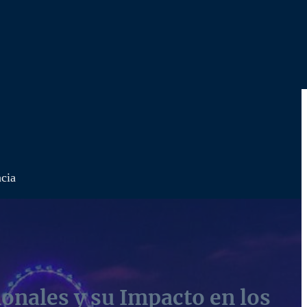
ncia
onales y su Impacto en los