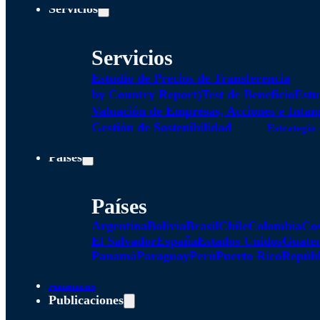
Servicios
Servicios
Estudio de Precios de Transferencia
by Country Report)
Test de Beneficio
Estu
Valuación de Empresas, Acciones e Intan
Gestión de Sostenibilidad
Estrategia 
Países
Países
Argentina
Bolivia
Brasil
Chile
Colombia
Cos
El Salvador
España
Estados Unidos
Guate
Panamá
Paraguay
Perú
Puerto Rico
Repúbl
Alianzas
Publicaciones