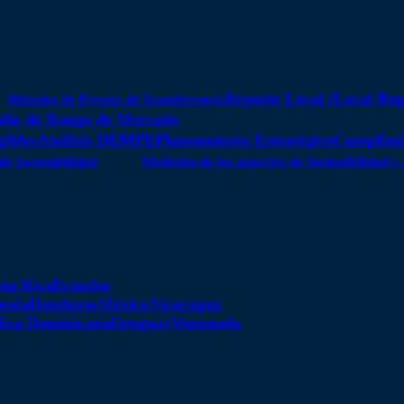
Reporte Local (Local Rep
Métodos de Precios de Transferencia
dio de Rango de Mercado
gibles
Análisis DEMPE
Planeamiento Estratégico
Cumplimie
de Sostenibilidad
Medición de los aspectos de Sostenibilidad 
ta Rica
Ecuador
mala
Honduras
México
Nicaragua
ica Dominicana
Uruguay
Venezuela