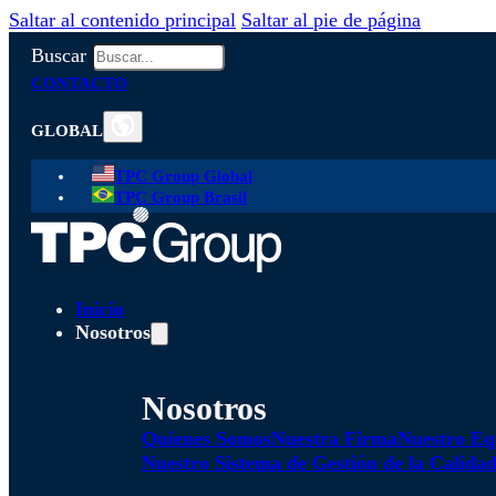
Saltar al contenido principal
Saltar al pie de página
Buscar
CONTACTO
GLOBAL
TPC Group Global
TPC Group Brasil
Inicio
Nosotros
Nosotros
Quienes Somos
Nuestra Firma
Nuestro Eq
Nuestro Sistema de Gestión de la Calida