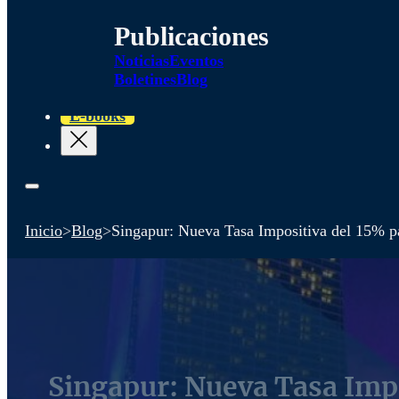
Publicaciones
Noticias
Eventos
Boletines
Blog
E-books
Inicio
>
Blog
>
Singapur: Nueva Tasa Impositiva del 15% pa
Singapur: Nueva Tasa Impo