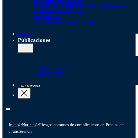
Salvador
España
Estados
Unidos
Guatemala
Honduras
México
Nicaragua
Panamá
Paraguay
Perú
Puerto
Rico
República
Dominicana
Uruguay
Venezuela
Alianzas
Publicaciones
Noticias
Eventos
Boletines
Blog
E-books
>
>
Inicio
Noticias
Riesgos comunes de cumplimiento en Precios de
Transferencia