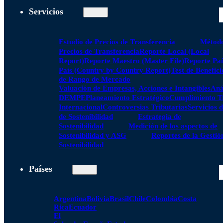
Servicios
Estudio de Precios de Transferencia
Método
Precios de Transferencia
Reporte Local (Local
Report)
Reporte Maestro (Master File)
Reporte Paí
País (Country by Country Report)
Test de Benefici
de Rango de Mercado
Valuación de Empresas, Acciones e Intangibles
Aná
DEMPE
Planeamiento Estratégico
Cumplimiento Tr
Internacional
Controversias Tributarias
Servicios 
de Sostenibilidad
Estrategia de
Sostenibilidad
Medición de los aspectos de
Sostenibilidad y ASG
Reportes de la Gestió
Sostenibilidad
Países
Argentina
Bolivia
Brasil
Chile
Colombia
Costa
Rica
Ecuador
El