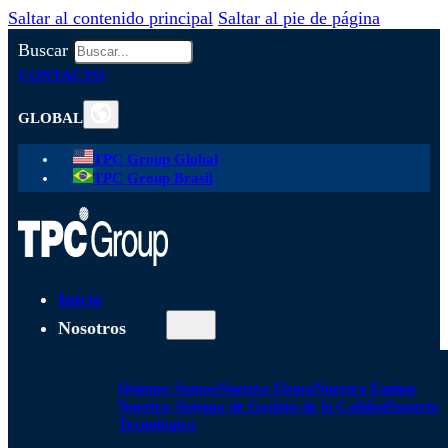
Saltar al contenido principal
Saltar al pie de página
Buscar
CONTACTO
GLOBAL
TPC Group Global
TPC Group Brasil
Inicio
Nosotros
Quienes Somos
Nuestra Firma
Nuestro Equipo
Nuestro Sistema de Gestión de la Calidad
Soporte
Tecnológico