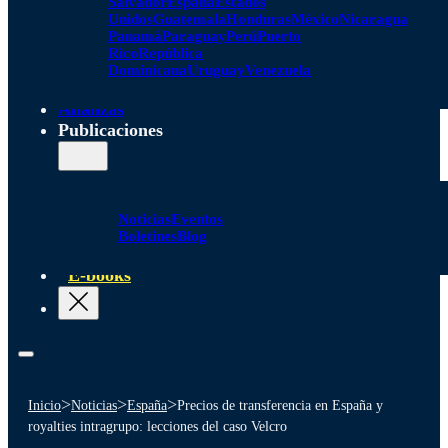
Salvador
España
Estados
Unidos
Guatemala
Honduras
México
Nicaragua
Panamá
Paraguay
Perú
Puerto
Rico
República
Dominicana
Uruguay
Venezuela
Alianzas
Publicaciones
Noticias
Eventos
Boletines
Blog
E-books
>
>
>
Inicio
Noticias
España
Precios de transferencia en España y
royalties intragrupo: lecciones del caso Velcro