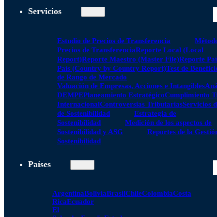
Servicios
Estudio de Precios de Transferencia
Método
Precios de Transferencia
Reporte Local (Local
Report)
Reporte Maestro (Master File)
Reporte Paí
País (Country by Country Report)
Test de Benefici
de Rango de Mercado
Valuación de Empresas, Acciones e Intangibles
Aná
DEMPE
Planeamiento Estratégico
Cumplimiento Tr
Internacional
Controversias Tributarias
Servicios 
de Sostenibilidad
Estrategia de
Sostenibilidad
Medición de los aspectos de
Sostenibilidad y ASG
Reportes de la Gestió
Sostenibilidad
Países
Argentina
Bolivia
Brasil
Chile
Colombia
Costa
Rica
Ecuador
El