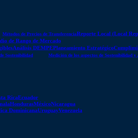
Reporte Local (Local Rep
Métodos de Precios de Transferencia
dio de Rango de Mercado
gibles
Análisis DEMPE
Planeamiento Estratégico
Cumplimie
de Sostenibilidad
Medición de los aspectos de Sostenibilidad 
ta Rica
Ecuador
mala
Honduras
México
Nicaragua
ica Dominicana
Uruguay
Venezuela