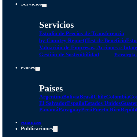
Servicios
Servicios
Estudio de Precios de Transferencia
by Country Report)
Test de Beneficio
Estu
Valuación de Empresas, Acciones e Intan
Gestión de Sostenibilidad
Estrategia 
Países
Países
Argentina
Bolivia
Brasil
Chile
Colombia
Cos
El Salvador
España
Estados Unidos
Guate
Panamá
Paraguay
Perú
Puerto Rico
Repúbl
Alianzas
Publicaciones