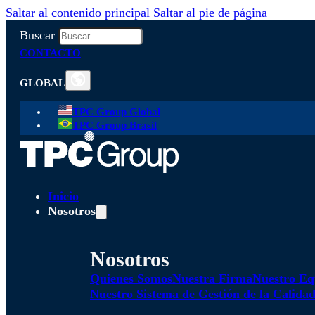
Saltar al contenido principal
Saltar al pie de página
Buscar
CONTACTO
GLOBAL
TPC Group Global
TPC Group Brasil
Inicio
Nosotros
Nosotros
Quienes Somos
Nuestra Firma
Nuestro Eq
Nuestro Sistema de Gestión de la Calida