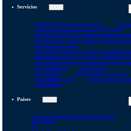
Servicios
Estudio de Precios de Transferencia
Método
Precios de Transferencia
Reporte Local (Local
Report)
Reporte Maestro (Master File)
Reporte Paí
País (Country by Country Report)
Test de Benefici
de Rango de Mercado
Valuación de Empresas, Acciones e Intangibles
Aná
DEMPE
Planeamiento Estratégico
Cumplimiento Tr
Internacional
Controversias Tributarias
Servicios 
de Sostenibilidad
Estrategia de
Sostenibilidad
Medición de los aspectos de
Sostenibilidad y ASG
Reportes de la Gestió
Sostenibilidad
Países
Argentina
Bolivia
Brasil
Chile
Colombia
Costa
Rica
Ecuador
El