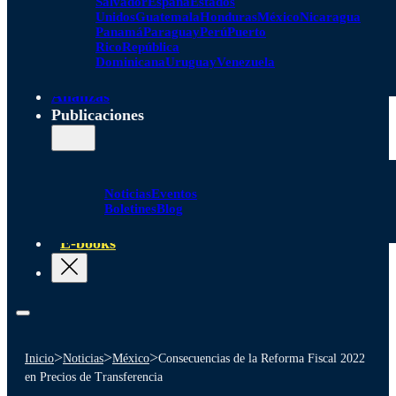
Salvador
España
Estados
Unidos
Guatemala
Honduras
México
Nicaragua
Panamá
Paraguay
Perú
Puerto
Rico
República
Dominicana
Uruguay
Venezuela
Alianzas
Publicaciones
Noticias
Eventos
Boletines
Blog
E-books
>
>
>
Inicio
Noticias
México
Consecuencias de la Reforma Fiscal 2022
en Precios de Transferencia