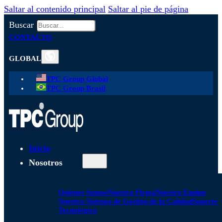
Saltar al contenido principal
Saltar al pie de página
Buscar
CONTACTO
GLOBAL
TPC Group Global
TPC Group Brasil
Inicio
Nosotros
Quienes Somos
Nuestra Firma
Nuestro Equipo
Nuestro Sistema de Gestión de la Calidad
Soporte
Tecnológico