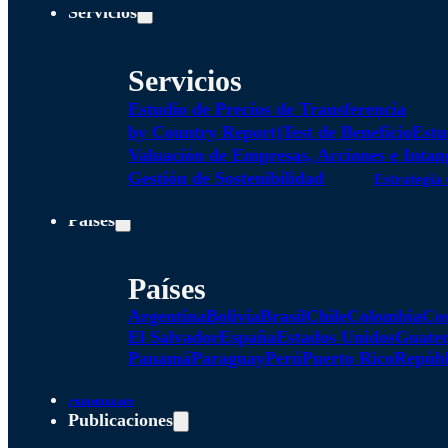
Servicios
Servicios
Estudio de Precios de Transferencia
by Country Report)
Test de Beneficio
Estu
Valuación de Empresas, Acciones e Intan
Gestión de Sostenibilidad
Estrategia 
Países
Países
Argentina
Bolivia
Brasil
Chile
Colombia
Cos
El Salvador
España
Estados Unidos
Guate
Panamá
Paraguay
Perú
Puerto Rico
Repúbl
Alianzas
Publicaciones