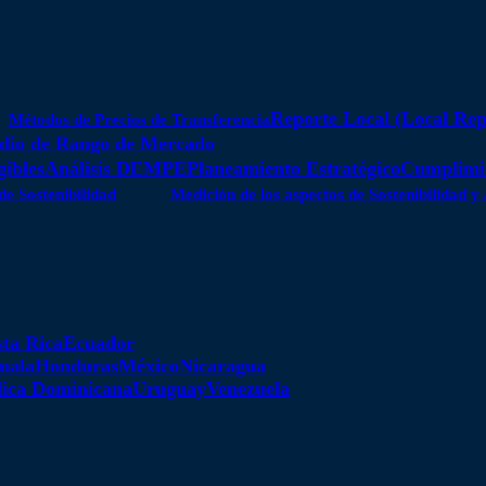
Reporte Local (Local Rep
Métodos de Precios de Transferencia
dio de Rango de Mercado
gibles
Análisis DEMPE
Planeamiento Estratégico
Cumplimie
de Sostenibilidad
Medición de los aspectos de Sostenibilidad 
ta Rica
Ecuador
mala
Honduras
México
Nicaragua
ica Dominicana
Uruguay
Venezuela