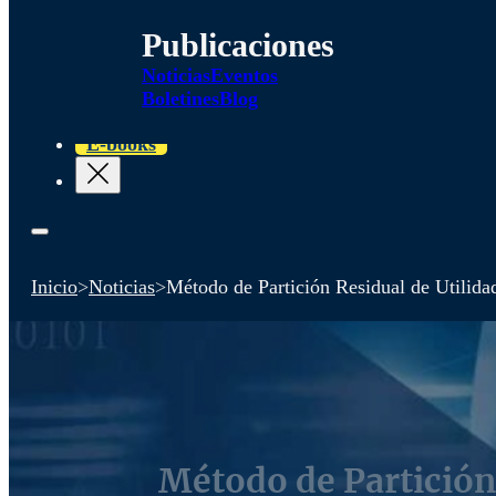
Publicaciones
Noticias
Eventos
Boletines
Blog
E-books
Inicio
>
Noticias
>
Método de Partición Residual de Utilidad
Método de Partición 