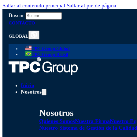
Saltar al contenido principal
Saltar al pie de página
Buscar
CONTACTO
GLOBAL
TPC Group Global
TPC Group Brasil
Inicio
Nosotros
Nosotros
Quienes Somos
Nuestra Firma
Nuestro Eq
Nuestro Sistema de Gestión de la Calida