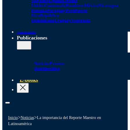
Salvador
España
Estados
Unidos
Guatemala
Honduras
México
Nicaragua
Panamá
Paraguay
Perú
Puerto
Rico
República
Dominicana
Uruguay
Venezuela
Alianzas
Publicaciones
Noticias
Eventos
Boletines
Blog
E-books
>
>
Inicio
Noticias
La importancia del Reporte Maestro en
Latinoamérica