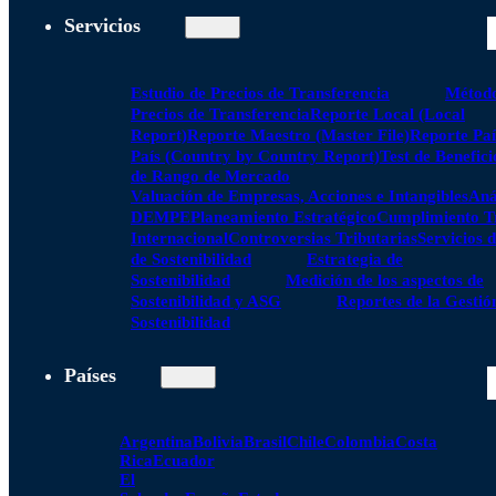
Servicios
Estudio de Precios de Transferencia
Método
Precios de Transferencia
Reporte Local (Local
Report)
Reporte Maestro (Master File)
Reporte Paí
País (Country by Country Report)
Test de Benefici
de Rango de Mercado
Valuación de Empresas, Acciones e Intangibles
Aná
DEMPE
Planeamiento Estratégico
Cumplimiento Tr
Internacional
Controversias Tributarias
Servicios 
de Sostenibilidad
Estrategia de
Sostenibilidad
Medición de los aspectos de
Sostenibilidad y ASG
Reportes de la Gestió
Sostenibilidad
Países
Argentina
Bolivia
Brasil
Chile
Colombia
Costa
Rica
Ecuador
El