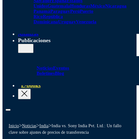
Salvador
España
Estados
Unidos
Guatemala
Honduras
México
Nicaragua
Panamá
Paraguay
Perú
Puerto
Rico
República
Dominicana
Uruguay
Venezuela
Alianzas
Publicaciones
Noticias
Eventos
Boletines
Blog
E-books
>
>
>
Inicio
Noticias
India
India vs. Sony India Pvt. Ltd.: Un fallo
clave sobre ajustes de precios de transferencia