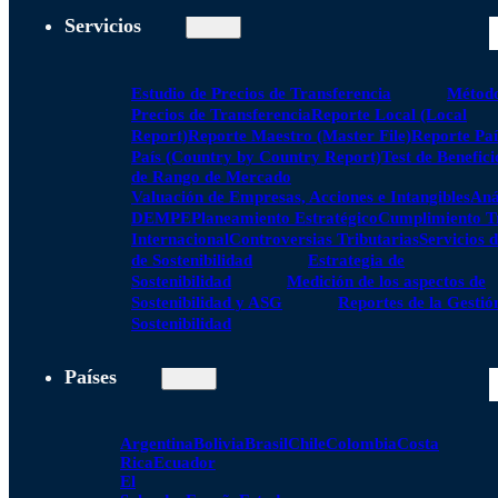
Servicios
Estudio de Precios de Transferencia
Método
Precios de Transferencia
Reporte Local (Local
Report)
Reporte Maestro (Master File)
Reporte Paí
País (Country by Country Report)
Test de Benefici
de Rango de Mercado
Valuación de Empresas, Acciones e Intangibles
Aná
DEMPE
Planeamiento Estratégico
Cumplimiento Tr
Internacional
Controversias Tributarias
Servicios 
de Sostenibilidad
Estrategia de
Sostenibilidad
Medición de los aspectos de
Sostenibilidad y ASG
Reportes de la Gestió
Sostenibilidad
Países
Argentina
Bolivia
Brasil
Chile
Colombia
Costa
Rica
Ecuador
El