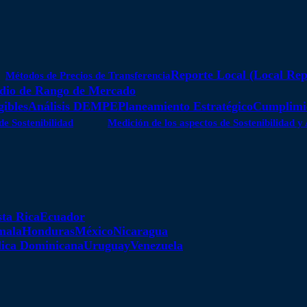
Reporte Local (Local Rep
Métodos de Precios de Transferencia
dio de Rango de Mercado
gibles
Análisis DEMPE
Planeamiento Estratégico
Cumplimie
de Sostenibilidad
Medición de los aspectos de Sostenibilidad 
ta Rica
Ecuador
mala
Honduras
México
Nicaragua
ica Dominicana
Uruguay
Venezuela