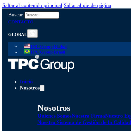
Saltar al contenido principal
Saltar al pie de página
Buscar
CONTACTO
GLOBAL
TPC Group Global
TPC Group Brasil
Inicio
Nosotros
Nosotros
Quienes Somos
Nuestra Firma
Nuestro Eq
Nuestro Sistema de Gestión de la Calida