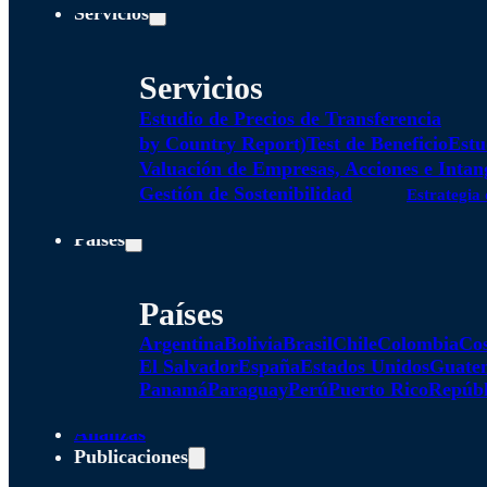
Servicios
Servicios
Estudio de Precios de Transferencia
by Country Report)
Test de Beneficio
Estu
Valuación de Empresas, Acciones e Intan
Gestión de Sostenibilidad
Estrategia 
Países
Países
Argentina
Bolivia
Brasil
Chile
Colombia
Cos
El Salvador
España
Estados Unidos
Guate
Panamá
Paraguay
Perú
Puerto Rico
Repúbl
Alianzas
Publicaciones