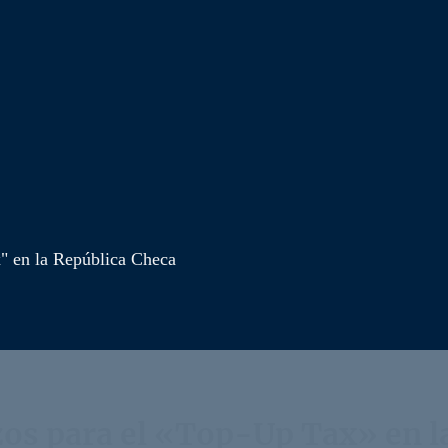
x" en la República Checa
zos para el «Top-Up Tax» en l