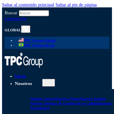
Saltar al contenido principal
Saltar al pie de página
Buscar
CONTACTO
GLOBAL
TPC Group Global
TPC Group Brasil
Inicio
Nosotros
Quienes Somos
Nuestra Firma
Nuestro Equipo
Nuestro Sistema de Gestión de la Calidad
Soporte
Tecnológico