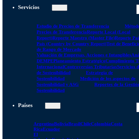
Servicios
Estudio de Precios de Transferencia
Método
Precios de Transferencia
Reporte Local (Local
Report)
Reporte Maestro (Master File)
Reporte Paí
País (Country by Country Report)
Test de Benefici
de Rango de Mercado
Valuación de Empresas, Acciones e Intangibles
Aná
DEMPE
Planeamiento Estratégico
Cumplimiento Tr
Internacional
Controversias Tributarias
Servicios 
de Sostenibilidad
Estrategia de
Sostenibilidad
Medición de los aspectos de
Sostenibilidad y ASG
Reportes de la Gestió
Sostenibilidad
Países
Argentina
Bolivia
Brasil
Chile
Colombia
Costa
Rica
Ecuador
El