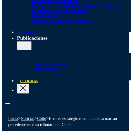
Salvador
España
Estados
Unidos
Guatemala
Honduras
México
Nicaragua
Panamá
Paraguay
Perú
Puerto
Rico
República
Dominicana
Uruguay
Venezuela
Alianzas
Publicaciones
Noticias
Eventos
Boletines
Blog
E-books
>
>
>
Inicio
Noticias
Chile
Errores estratégicos en la defensa marcan
precedente en caso tributario en Chile