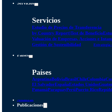
Servicios
Servicios
Estudio de Precios de Transferencia
by Country Report)
Test de Beneficio
Estu
Valuación de Empresas, Acciones e Intan
Gestión de Sostenibilidad
Estrategia 
Países
Países
Argentina
Bolivia
Brasil
Chile
Colombia
Cos
El Salvador
España
Estados Unidos
Guate
Panamá
Paraguay
Perú
Puerto Rico
Repúbl
Alianzas
Publicaciones