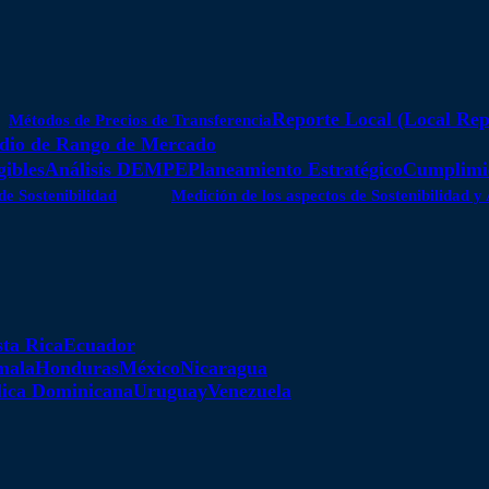
Reporte Local (Local Rep
Métodos de Precios de Transferencia
dio de Rango de Mercado
gibles
Análisis DEMPE
Planeamiento Estratégico
Cumplimie
de Sostenibilidad
Medición de los aspectos de Sostenibilidad 
ta Rica
Ecuador
mala
Honduras
México
Nicaragua
ica Dominicana
Uruguay
Venezuela