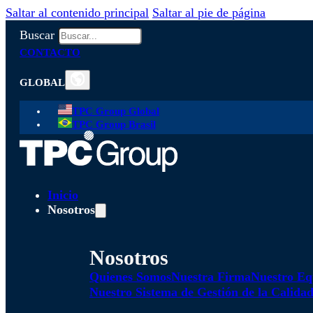
Saltar al contenido principal
Saltar al pie de página
Buscar
CONTACTO
GLOBAL
TPC Group Global
TPC Group Brasil
Inicio
Nosotros
Nosotros
Quienes Somos
Nuestra Firma
Nuestro Eq
Nuestro Sistema de Gestión de la Calida