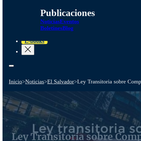
Publicaciones
Noticias
Eventos
Boletines
Blog
E-books
Inicio
>
Noticias
>
El Salvador
>
Ley Transitoria sobre Comp
Ley Transitoria sobre Comp