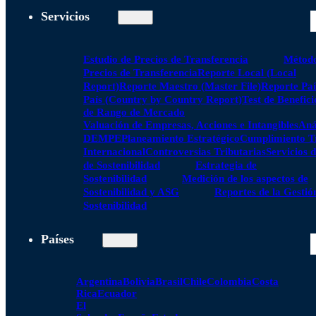
Servicios
Estudio de Precios de Transferencia
Método
Precios de Transferencia
Reporte Local (Local
Report)
Reporte Maestro (Master File)
Reporte Paí
País (Country by Country Report)
Test de Benefici
de Rango de Mercado
Valuación de Empresas, Acciones e Intangibles
Aná
DEMPE
Planeamiento Estratégico
Cumplimiento Tr
Internacional
Controversias Tributarias
Servicios 
de Sostenibilidad
Estrategia de
Sostenibilidad
Medición de los aspectos de
Sostenibilidad y ASG
Reportes de la Gestió
Sostenibilidad
Países
Argentina
Bolivia
Brasil
Chile
Colombia
Costa
Rica
Ecuador
El