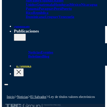
Salvador
España
Estados
Unidos
Guatemala
Honduras
México
Nicaragua
Panamá
Paraguay
Perú
Puerto
Rico
República
Dominicana
Uruguay
Venezuela
Alianzas
Publicaciones
Noticias
Eventos
Boletines
Blog
E-books
>
>
>
Inicio
Noticias
El Salvador
Ley de títulos valores electrónicos