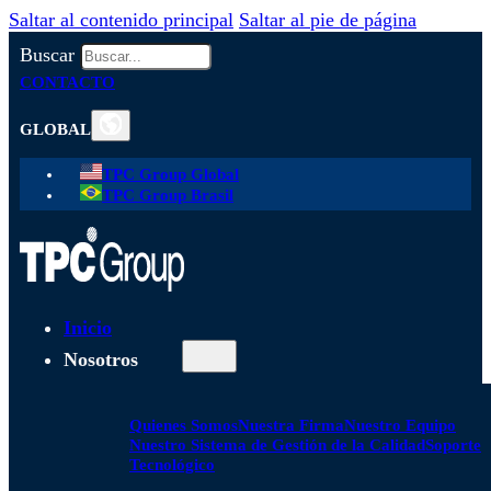
Saltar al contenido principal
Saltar al pie de página
Buscar
CONTACTO
GLOBAL
TPC Group Global
TPC Group Brasil
Inicio
Nosotros
Quienes Somos
Nuestra Firma
Nuestro Equipo
Nuestro Sistema de Gestión de la Calidad
Soporte
Tecnológico