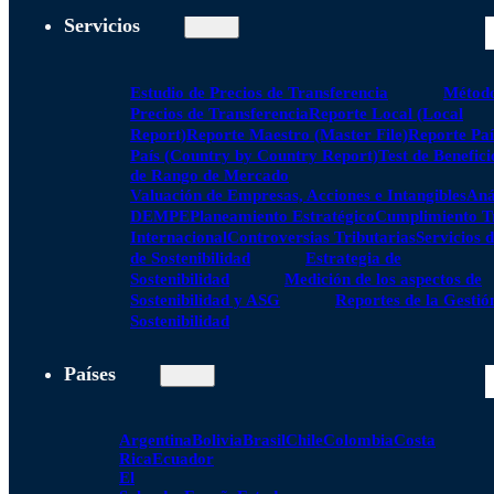
Servicios
Estudio de Precios de Transferencia
Método
Precios de Transferencia
Reporte Local (Local
Report)
Reporte Maestro (Master File)
Reporte Paí
País (Country by Country Report)
Test de Benefici
de Rango de Mercado
Valuación de Empresas, Acciones e Intangibles
Aná
DEMPE
Planeamiento Estratégico
Cumplimiento Tr
Internacional
Controversias Tributarias
Servicios 
de Sostenibilidad
Estrategia de
Sostenibilidad
Medición de los aspectos de
Sostenibilidad y ASG
Reportes de la Gestió
Sostenibilidad
Países
Argentina
Bolivia
Brasil
Chile
Colombia
Costa
Rica
Ecuador
El