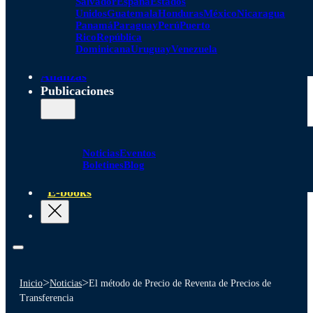
Salvador
España
Estados
Unidos
Guatemala
Honduras
México
Nicaragua
Panamá
Paraguay
Perú
Puerto
Rico
República
Dominicana
Uruguay
Venezuela
Alianzas
Publicaciones
Noticias
Eventos
Boletines
Blog
E-books
>
>
Inicio
Noticias
El método de Precio de Reventa de Precios de
Transferencia