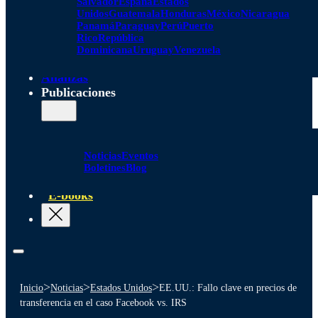
Salvador
España
Estados
Unidos
Guatemala
Honduras
México
Nicaragua
Panamá
Paraguay
Perú
Puerto
Rico
República
Dominicana
Uruguay
Venezuela
Alianzas
Publicaciones
Noticias
Eventos
Boletines
Blog
E-books
>
>
>
Inicio
Noticias
Estados Unidos
EE.UU.: Fallo clave en precios de
transferencia en el caso Facebook vs. IRS