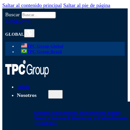
Saltar al contenido principal
Saltar al pie de página
Buscar
CONTACTO
GLOBAL
TPC Group Global
TPC Group Brasil
Inicio
Nosotros
Quienes Somos
Nuestra Firma
Nuestro Equipo
Nuestro Sistema de Gestión de la Calidad
Soporte
Tecnológico