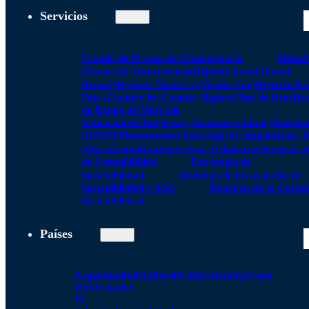
Servicios
Estudio de Precios de Transferencia
Método
Precios de Transferencia
Reporte Local (Local
Report)
Reporte Maestro (Master File)
Reporte Paí
País (Country by Country Report)
Test de Benefici
de Rango de Mercado
Valuación de Empresas, Acciones e Intangibles
Aná
DEMPE
Planeamiento Estratégico
Cumplimiento Tr
Internacional
Controversias Tributarias
Servicios 
de Sostenibilidad
Estrategia de
Sostenibilidad
Medición de los aspectos de
Sostenibilidad y ASG
Reportes de la Gestió
Sostenibilidad
Países
Argentina
Bolivia
Brasil
Chile
Colombia
Costa
Rica
Ecuador
El