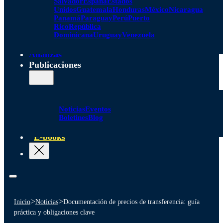
Salvador
España
Estados
Unidos
Guatemala
Honduras
México
Nicaragua
Panamá
Paraguay
Perú
Puerto
Rico
República
Dominicana
Uruguay
Venezuela
Alianzas
Publicaciones
Noticias
Eventos
Boletines
Blog
E-books
>
>
Inicio
Noticias
Documentación de precios de transferencia: guía
práctica y obligaciones clave