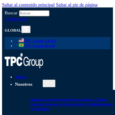
Saltar al contenido principal
Saltar al pie de página
Buscar
CONTACTO
GLOBAL
TPC Group Global
TPC Group Brasil
Inicio
Nosotros
Quienes Somos
Nuestra Firma
Nuestro Equipo
Nuestro Sistema de Gestión de la Calidad
Soporte
Tecnológico