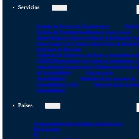
Servicios
Estudio de Precios de Transferencia
Método
Precios de Transferencia
Reporte Local (Local
Report)
Reporte Maestro (Master File)
Reporte Paí
País (Country by Country Report)
Test de Benefici
de Rango de Mercado
Valuación de Empresas, Acciones e Intangibles
Aná
DEMPE
Planeamiento Estratégico
Cumplimiento Tr
Internacional
Controversias Tributarias
Servicios 
de Sostenibilidad
Estrategia de
Sostenibilidad
Medición de los aspectos de
Sostenibilidad y ASG
Reportes de la Gestió
Sostenibilidad
Países
Argentina
Bolivia
Brasil
Chile
Colombia
Costa
Rica
Ecuador
El