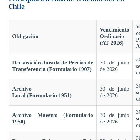
Chile
V
Vencimiento
c
Obligación
Ordinario
P
(AT 2026)
A
Declaración Jurada de Precios de
30 de junio
s
Transferencia (Formulario 1907)
de 2026
d
Archivo
30 de junio
s
Local (Formulario 1951)
de 2026
d
Archivo Maestro
(
Formulario
30 de junio
s
1950)
de 2026
d