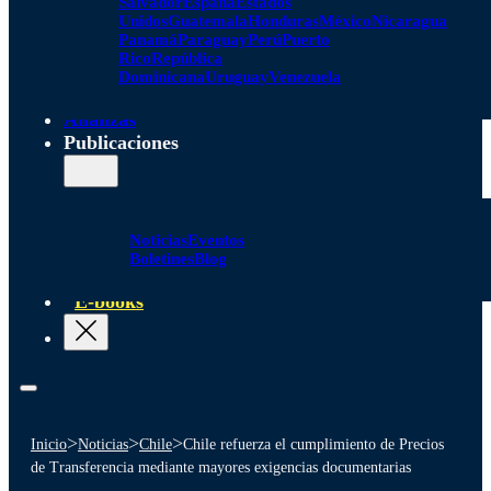
Salvador
España
Estados
Unidos
Guatemala
Honduras
México
Nicaragua
Panamá
Paraguay
Perú
Puerto
Rico
República
Dominicana
Uruguay
Venezuela
Alianzas
Publicaciones
Noticias
Eventos
Boletines
Blog
E-books
>
>
>
Inicio
Noticias
Chile
Chile refuerza el cumplimiento de Precios
de Transferencia mediante mayores exigencias documentarias