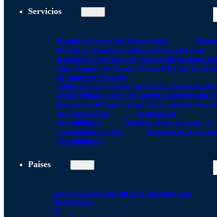
Servicios
Estudio de Precios de Transferencia
Método
Precios de Transferencia
Reporte Local (Local
Report)
Reporte Maestro (Master File)
Reporte Paí
País (Country by Country Report)
Test de Benefici
de Rango de Mercado
Valuación de Empresas, Acciones e Intangibles
Aná
DEMPE
Planeamiento Estratégico
Cumplimiento Tr
Internacional
Controversias Tributarias
Servicios 
de Sostenibilidad
Estrategia de
Sostenibilidad
Medición de los aspectos de
Sostenibilidad y ASG
Reportes de la Gestió
Sostenibilidad
Países
Argentina
Bolivia
Brasil
Chile
Colombia
Costa
Rica
Ecuador
El