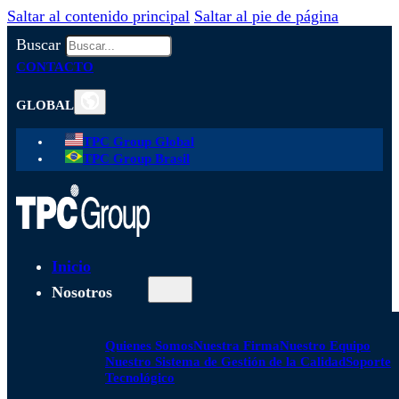
Saltar al contenido principal
Saltar al pie de página
Buscar
CONTACTO
GLOBAL
TPC Group Global
TPC Group Brasil
Inicio
Nosotros
Quienes Somos
Nuestra Firma
Nuestro Equipo
Nuestro Sistema de Gestión de la Calidad
Soporte
Tecnológico