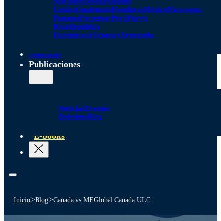
Salvador
España
Estados
Unidos
Guatemala
Honduras
México
Nicaragua
Panamá
Paraguay
Perú
Puerto
Rico
República
Dominicana
Uruguay
Venezuela
Alianzas
Publicaciones
Noticias
Eventos
Boletines
Blog
E-books
>
>
Inicio
Blog
Canada vs MEGlobal Canada ULC