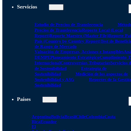
Servicios
Estudio de Precios de Transferencia
Método
Precios de Transferencia
Reporte Local (Local
Report)
Reporte Maestro (Master File)
Reporte Paí
País (Country by Country Report)
Test de Benefici
de Rango de Mercado
Valuación de Empresas, Acciones e Intangibles
Aná
DEMPE
Planeamiento Estratégico
Cumplimiento Tr
Internacional
Controversias Tributarias
Servicios 
de Sostenibilidad
Estrategia de
Sostenibilidad
Medición de los aspectos de
Sostenibilidad y ASG
Reportes de la Gestió
Sostenibilidad
Países
Argentina
Bolivia
Brasil
Chile
Colombia
Costa
Rica
Ecuador
El