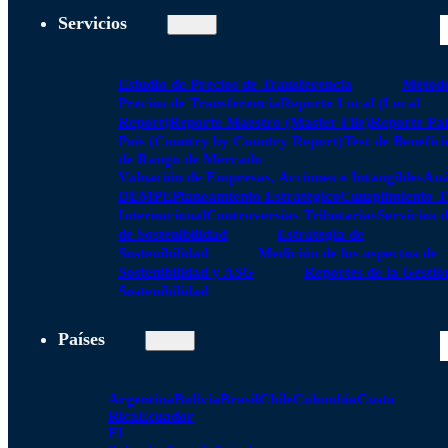
Servicios
Estudio de Precios de Transferencia
Método
Precios de Transferencia
Reporte Local (Local
Report)
Reporte Maestro (Master File)
Reporte Paí
País (Country by Country Report)
Test de Benefici
de Rango de Mercado
Valuación de Empresas, Acciones e Intangibles
Aná
DEMPE
Planeamiento Estratégico
Cumplimiento Tr
Internacional
Controversias Tributarias
Servicios 
de Sostenibilidad
Estrategia de
Sostenibilidad
Medición de los aspectos de
Sostenibilidad y ASG
Reportes de la Gestió
Sostenibilidad
Países
Argentina
Bolivia
Brasil
Chile
Colombia
Costa
Rica
Ecuador
El