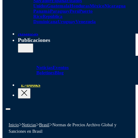
Salvador
España
Estados
Unidos
Guatemala
Honduras
México
Nicaragua
Panamá
Paraguay
Perú
Puerto
Rico
República
Dominicana
Uruguay
Venezuela
Alianzas
Publicaciones
Noticias
Eventos
Boletines
Blog
E-books
>
>
>
Inicio
Noticias
Brasil
Normas de Precios Archivo Global y
Sanciones en Brasil