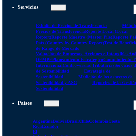
Servicios
Estudio de Precios de Transferencia
Método
Precios de Transferencia
Reporte Local (Local
Report)
Reporte Maestro (Master File)
Reporte Paí
País (Country by Country Report)
Test de Benefici
de Rango de Mercado
Valuación de Empresas, Acciones e Intangibles
Aná
DEMPE
Planeamiento Estratégico
Cumplimiento Tr
Internacional
Controversias Tributarias
Servicios 
de Sostenibilidad
Estrategia de
Sostenibilidad
Medición de los aspectos de
Sostenibilidad y ASG
Reportes de la Gestió
Sostenibilidad
Países
Argentina
Bolivia
Brasil
Chile
Colombia
Costa
Rica
Ecuador
El