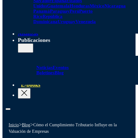
Salvador
España
Estados
Unidos
Guatemala
Honduras
México
Nicaragua
Panamá
Paraguay
Perú
Puerto
Rico
República
Dominicana
Uruguay
Venezuela
Alianzas
Publicaciones
Noticias
Eventos
Boletines
Blog
E-books
>
>
Inicio
Blog
Cómo el Cumplimiento Tributario Influye en la
Valuación de Empresas