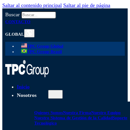
Saltar al contenido principal
Saltar al pie de página
Buscar
CONTACTO
GLOBAL
TPC Group Global
TPC Group Brasil
Inicio
Nosotros
Quienes Somos
Nuestra Firma
Nuestro Equipo
Nuestro Sistema de Gestión de la Calidad
Soporte
Tecnológico