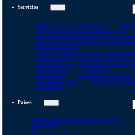
Servicios
Estudio de Precios de Transferencia
Método
Precios de Transferencia
Reporte Local (Local
Report)
Reporte Maestro (Master File)
Reporte Paí
País (Country by Country Report)
Test de Benefici
de Rango de Mercado
Valuación de Empresas, Acciones e Intangibles
Aná
DEMPE
Planeamiento Estratégico
Cumplimiento Tr
Internacional
Controversias Tributarias
Servicios 
de Sostenibilidad
Estrategia de
Sostenibilidad
Medición de los aspectos de
Sostenibilidad y ASG
Reportes de la Gestió
Sostenibilidad
Países
Argentina
Bolivia
Brasil
Chile
Colombia
Costa
Rica
Ecuador
El