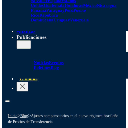
Salvador
España
Estados
Unidos
Guatemala
Honduras
México
Nicaragua
Panamá
Paraguay
Perú
Puerto
Rico
República
Dominicana
Uruguay
Venezuela
Alianzas
Publicaciones
Noticias
Eventos
Boletines
Blog
E-books
>
>
Inicio
Blog
Ajustes compensatorios en el nuevo régimen brasileño
de Precios de Transferencia